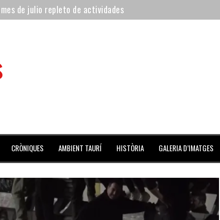
 mes de julio repleto de actividades
ilero de la Monumental de Barcelona y padre de los toreros Enr
avegante», premiado como el novillo más bravo en San Adrián
s
al Coliseo Balear
aena de la noche y Ventura pone el Coliseo Balear en pie
 de l’Aldea
CRÒNIQUES
AMBIENT TAURÍ
HISTÒRIA
GALERIA D’IMATGES