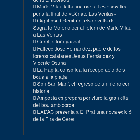
Mario Vilau talla una orella i es classifica
per a la final de «Cénate Las Ventas»
Orgulloso i Remirón, els novells de
Sagrario Moreno per al retorn de Mario Vilau
a Las Ventas
Ceret, a toro passat
Fallece José Fernández, padre de los
toreros catalanes Jesús Fernández y
Vicente Osuna
La Ràpita consolida la recuperació dels
bous a la platja
Son San Martí, el regreso de un hierro con
historia
Amposta es prepara per viure la gran cita
del bou amb corda
L’ADAC presenta a El Prat una nova edició
de la Fira de Ceret