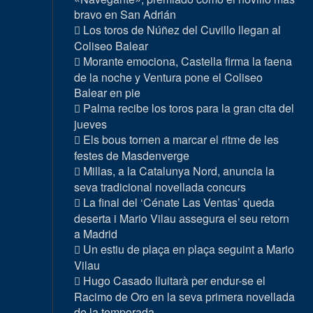
bravo en San Adrián
Los toros de Núñez del Cuvillo llegan al
Coliseo Balear
Morante emociona, Castella firma la faena
de la noche y Ventura pone el Coliseo
Balear en pie
Palma recibe los toros para la gran cita del
jueves
Els bous tornen a marcar el ritme de les
festes de Masdenverge
Millas, a la Catalunya Nord, anuncia la
seva tradicional novellada concurs
La final del ‘Cénate Las Ventas’ queda
deserta i Mario Vilau assegura el seu retorn
a Madrid
Un estiu de plaça en plaça seguint a Mario
Vilau
Hugo Casado lluitarà per endur-se el
Racimo de Oro en la seva primera novellada
de la temporada