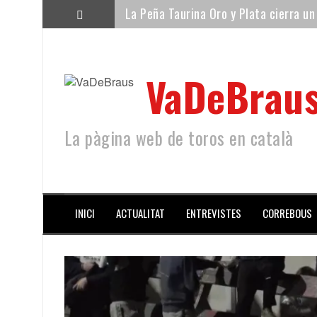
Saltar
La Peña Taurina Oro y Plata cierra un
al
contenido
Fallece Antonio Guillén, histórico tor
Son San Martí vuelve a lo grande: «N
VaDeBrau
Los toros de Núñez del Cuvillo llegan 
Morante emociona, Castella firma la f
La pàgina web de toros en català
Arriazu, el gran atractiu de les festes
INICI
ACTUALITAT
ENTREVISTES
CORREBOUS