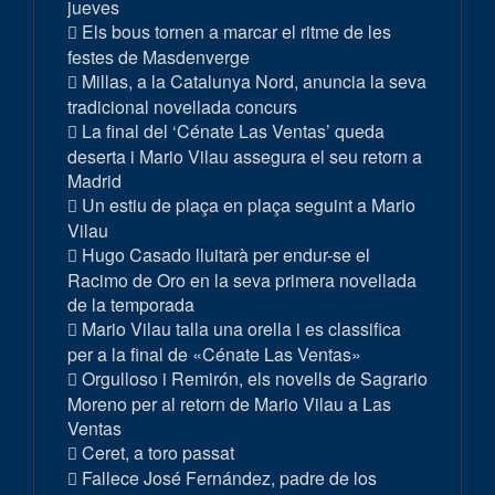
jueves
Els bous tornen a marcar el ritme de les
festes de Masdenverge
Millas, a la Catalunya Nord, anuncia la seva
tradicional novellada concurs
La final del ‘Cénate Las Ventas’ queda
deserta i Mario Vilau assegura el seu retorn a
Madrid
Un estiu de plaça en plaça seguint a Mario
Vilau
Hugo Casado lluitarà per endur-se el
Racimo de Oro en la seva primera novellada
de la temporada
Mario Vilau talla una orella i es classifica
per a la final de «Cénate Las Ventas»
Orgulloso i Remirón, els novells de Sagrario
Moreno per al retorn de Mario Vilau a Las
Ventas
Ceret, a toro passat
Fallece José Fernández, padre de los