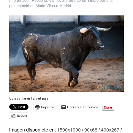
Infortunado i Rebueno, els novells de Fuente Ymbro per a la
presentació de Mario Vilau a Madrid
Comparte esta noticia:
Imprimir
Correo electrónico
Reddit
imagen disponible en:
1500x1000
/
90x68
/
400x267
/