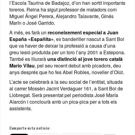
l’Escola Taurina de Badajoz, d’on han sortit importants
toreros. Reina ha sigut professor de matadors com
Miguel Ángel Perera, Alejandro Talavante, Ginés
Marín o José Garrido.
A més, es farà un
reconeixement especial a Juan
España «Españita»
, ex banderiller nascut a Sant Boi
que va haver de deixar la professió a causa d’una
greu lesió produïda per un toro l’any 2001 a Estepona.
També es lliurarà
una distinció al jove torero català
Mario Vilau
, pel seu recent debut amb picadors, deu
anys després que ho fes Abel Robles, noveller d’Olot.
L’acte se celebrarà a la seu social de l’entitat, situada
al carrer Mossèn Jacint Verdaguer 161, a Sant Boi de
Llobregat. Serà presentat pel periodista José María
Alarcón i conclourà amb un pica-pica per a tots els
assistents.
Comparte esta noticia: