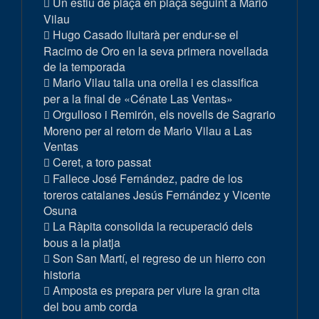
Un estiu de plaça en plaça seguint a Mario
Vilau
Hugo Casado lluitarà per endur-se el
Racimo de Oro en la seva primera novellada
de la temporada
Mario Vilau talla una orella i es classifica
per a la final de «Cénate Las Ventas»
Orgulloso i Remirón, els novells de Sagrario
Moreno per al retorn de Mario Vilau a Las
Ventas
Ceret, a toro passat
Fallece José Fernández, padre de los
toreros catalanes Jesús Fernández y Vicente
Osuna
La Ràpita consolida la recuperació dels
bous a la platja
Son San Martí, el regreso de un hierro con
historia
Amposta es prepara per viure la gran cita
del bou amb corda