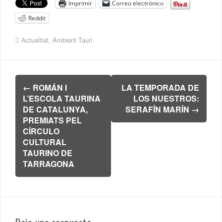
Imprimir
Correo electrónico
Reddit
Actualitat
,
Ambient Taurí
Navegación
←
ROMÁN I
LA TEMPORADA DE
de
L’ESCOLA TAURINA
LOS NUESTROS:
entradas
DE CATALUNYA,
SERAFÍN MARÍN
→
PREMIATS PEL
CÍRCULO
CULTURAL
TAURINO DE
TARRAGONA