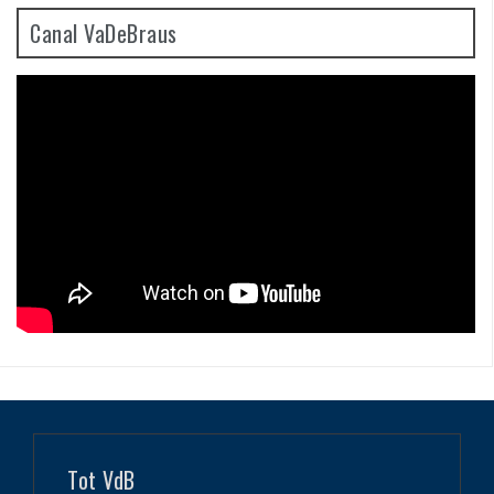
Canal VaDeBraus
Tot VdB