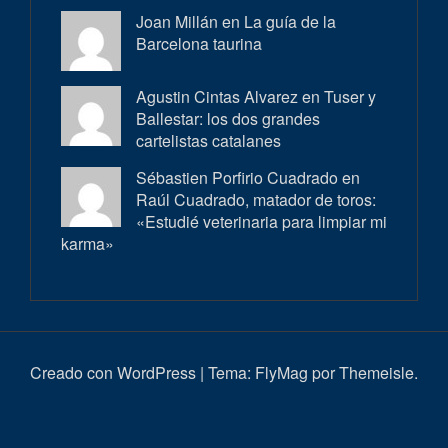
Joan Millán en
La guía de la
Barcelona taurina
Agustin Cintas Alvarez en
Tuser y
Ballestar: los dos grandes
cartelistas catalanes
Sébastien Porfirio Cuadrado en
Raúl Cuadrado, matador de toros:
«Estudié veterinaria para limpiar mi
karma»
Creado con WordPress
|
Tema:
FlyMag
por Themeisle.
Inici
Actualitat
Entrevistes
Correbous
Cròniques
Ambient
Història
Galeria
Taurí
d’imatges