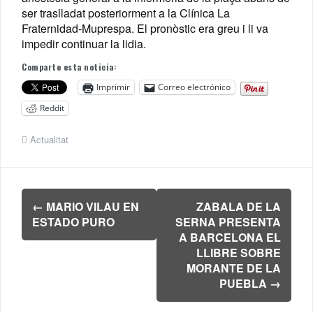
ser traslladat posteriorment a la Clínica La
Fraternidad-Muprespa. El pronòstic era greu i li va
impedir continuar la lidia.
Comparte esta noticia:
Imprimir
Correo electrónico
Reddit
Actualitat
Navegación
←
MARIO VILAU EN
ZABALA DE LA
de
ESTADO PURO
SERNA PRESENTA
entradas
A BARCELONA EL
LLIBRE SOBRE
MORANTE DE LA
PUEBLA
→