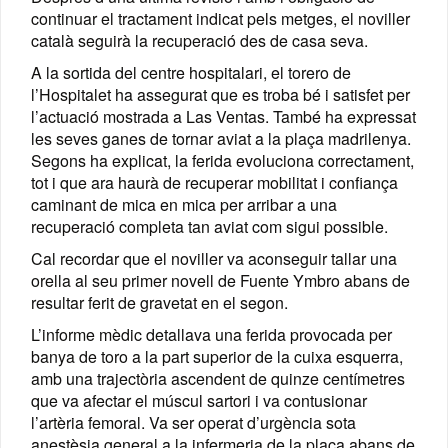
continuar el tractament indicat pels metges, el noviller
català seguirà la recuperació des de casa seva.
A la sortida del centre hospitalari, el torero de
l’Hospitalet ha assegurat que es troba bé i satisfet per
l’actuació mostrada a Las Ventas. També ha expressat
les seves ganes de tornar aviat a la plaça madrilenya.
Segons ha explicat, la ferida evoluciona correctament,
tot i que ara haurà de recuperar mobilitat i confiança
caminant de mica en mica per arribar a una
recuperació completa tan aviat com sigui possible.
Cal recordar que el noviller va aconseguir tallar una
orella al seu primer novell de Fuente Ymbro abans de
resultar ferit de gravetat en el segon.
L’informe mèdic detallava una ferida provocada per
banya de toro a la part superior de la cuixa esquerra,
amb una trajectòria ascendent de quinze centímetres
que va afectar el múscul sartori i va contusionar
l’artèria femoral. Va ser operat d’urgència sota
anestèsia general a la infermeria de la plaça abans de