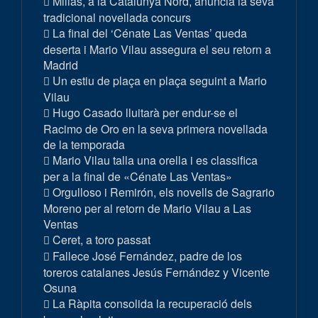
Millas, a la Catalunya Nord, anuncia la seva
tradicional novellada concurs
La final del ‘Cénate Las Ventas’ queda
deserta i Mario Vilau assegura el seu retorn a
Madrid
Un estiu de plaça en plaça seguint a Mario
Vilau
Hugo Casado lluitarà per endur-se el
Racimo de Oro en la seva primera novellada
de la temporada
Mario Vilau talla una orella i es classifica
per a la final de «Cénate Las Ventas»
Orgulloso i Remirón, els novells de Sagrario
Moreno per al retorn de Mario Vilau a Las
Ventas
Ceret, a toro passat
Fallece José Fernández, padre de los
toreros catalanes Jesús Fernández y Vicente
Osuna
La Ràpita consolida la recuperació dels