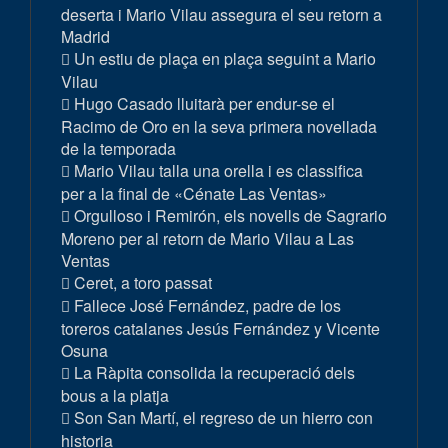
deserta i Mario Vilau assegura el seu retorn a
Madrid
Un estiu de plaça en plaça seguint a Mario
Vilau
Hugo Casado lluitarà per endur-se el
Racimo de Oro en la seva primera novellada
de la temporada
Mario Vilau talla una orella i es classifica
per a la final de «Cénate Las Ventas»
Orgulloso i Remirón, els novells de Sagrario
Moreno per al retorn de Mario Vilau a Las
Ventas
Ceret, a toro passat
Fallece José Fernández, padre de los
toreros catalanes Jesús Fernández y Vicente
Osuna
La Ràpita consolida la recuperació dels
bous a la platja
Son San Martí, el regreso de un hierro con
historia