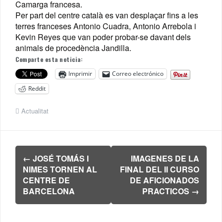
Camarga francesa.
Per part del centre català es van desplaçar fins a les
terres franceses Antonio Cuadra, Antonio Arrebola i
Kevin Reyes que van poder probar-se davant dels
animals de procedència Jandilla.
Comparte esta noticia:
Imprimir
Correo electrónico
Reddit
Actualitat
Navegación
←
JOSÉ TOMÁS I
IMAGENES DE LA
de
NIMES TORNEN AL
FINAL DEL II CURSO
entradas
CENTRE DE
DE AFICIONADOS
BARCELONA
PRACTICOS
→