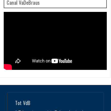
Canal VaDeBraus
Tot VdB