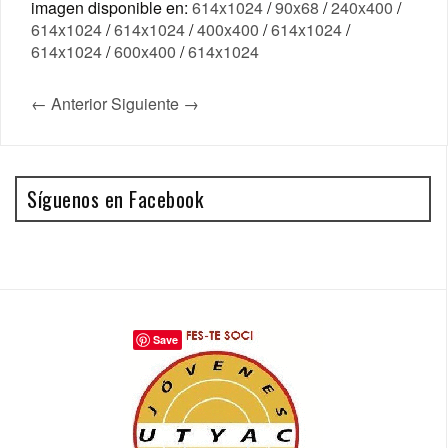
imagen disponible en:
614x1024
/
90x68
/
240x400
/
614x1024
/
614x1024
/
400x400
/
614x1024
/
614x1024
/
600x400
/
614x1024
← Anterior
Siguiente →
Síguenos en Facebook
Save