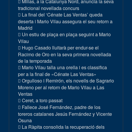
Millas, a la Catalunya Nord, anuncia la seva
tradicional novellada concurs
La final del ‘Cénate Las Ventas’ queda
deserta i Mario Vilau assegura el seu retorn a
Madrid
Un estiu de plaça en plaça seguint a Mario
Vilau
Hugo Casado lluitarà per endur-se el
Racimo de Oro en la seva primera novellada
de la temporada
Mario Vilau talla una orella i es classifica
per a la final de «Cénate Las Ventas»
Orgulloso i Remirón, els novells de Sagrario
Moreno per al retorn de Mario Vilau a Las
Ventas
Ceret, a toro passat
Fallece José Fernández, padre de los
toreros catalanes Jesús Fernández y Vicente
Osuna
La Ràpita consolida la recuperació dels