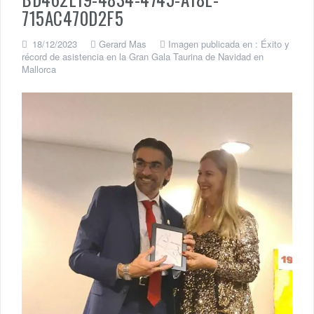
715AC470D2F5
18/12/2023
Gerard Mas
Imagen publicada en :
Éxito y
récord de asistencia en la Gran Gala Taurina de Navidad en
Mallorca