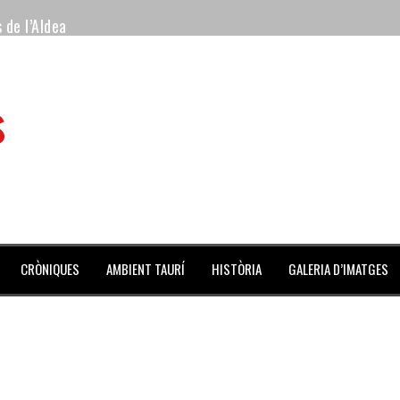
 de l’Aldea
 mes de julio repleto de actividades
s
ilero de la Monumental de Barcelona y padre de los toreros Enr
avegante», premiado como el novillo más bravo en San Adrián
al Coliseo Balear
aena de la noche y Ventura pone el Coliseo Balear en pie
CRÒNIQUES
AMBIENT TAURÍ
HISTÒRIA
GALERIA D’IMATGES