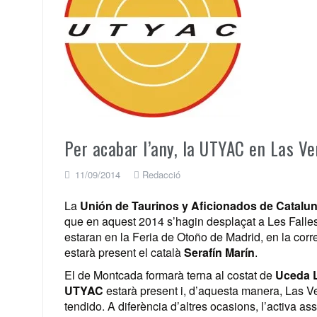
Per acabar l’any, la UTYAC en Las V
11/09/2014
Redacció
La
Unión de Taurinos y Aficionados de Catalu
que en aquest 2014 s’hagin desplaçat a Les Falles,
estaran en la Feria de Otoño de Madrid, en la corr
estarà present el català
Serafín Marín
.
El de Montcada formarà terna al costat de
Uceda L
UTYAC
estarà present i, d’aquesta manera, Las V
tendido. A diferència d’altres ocasions, l’activa a