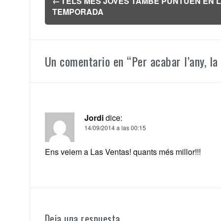
←
I ELS MES JOVES TAMBÉ PUNTUEN EN 
de
TEMPORADA
entradas
Un comentario en “
Per acabar l’any, l
Jordi
dice:
14/09/2014 a las 00:15
Ens veiem a Las Ventas! quants més millor!!!
Deja una respuesta