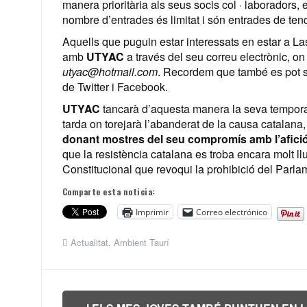
manera prioritària als seus socis col · laboradors, 
nombre d’entrades és limitat i són entrades de tend
Aquells que puguin estar interessats en estar a La
amb
UTYAC
a través del seu correu electrònic, on
utyac@hotmail.com
. Recordem que també es pot seg
de Twitter i Facebook.
UTYAC
tancarà d’aquesta manera la seva tempora
tarda on torejarà l’abanderat de la causa catalana
donant mostres del seu compromís amb l’afici
que la resistència catalana es troba encara molt llu
Constitucional que revoqui la prohibició del Parla
Comparte esta noticia:
Imprimir
Correo electrónico
Actualitat
,
Ambient Taurí
Navegación