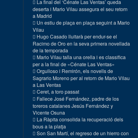
La final del ‘Cénate Las Ventas’ queda
deserta i Mario Vilau assegura el seu retorn
a Madrid
Un estiu de plaça en plaça seguint a Mario
Vilau
Hugo Casado lluitarà per endur-se el
Racimo de Oro en la seva primera novellada
de la temporada
Mario Vilau talla una orella i es classifica
per a la final de «Cénate Las Ventas»
Orgulloso i Remirón, els novells de
Sagrario Moreno per al retorn de Mario Vilau
a Las Ventas
Ceret, a toro passat
Fallece José Fernández, padre de los
toreros catalanes Jesús Fernández y
Vicente Osuna
La Ràpita consolida la recuperació dels
bous a la platja
Son San Martí, el regreso de un hierro con