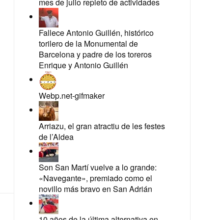
mes de julio repleto de actividades
Fallece Antonio Guillén, histórico
torilero de la Monumental de
Barcelona y padre de los toreros
Enrique y Antonio Guillén
Webp.net-gifmaker
Arriazu, el gran atractiu de les festes
de l’Aldea
Son San Martí vuelve a lo grande:
«Navegante», premiado como el
novillo más bravo en San Adrián
10 años de la última alternativa en