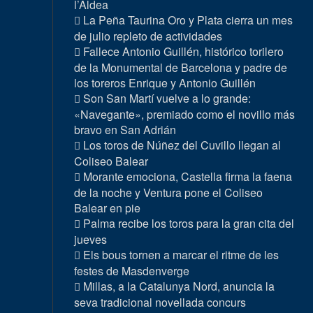
l’Aldea
La Peña Taurina Oro y Plata cierra un mes
de julio repleto de actividades
Fallece Antonio Guillén, histórico torilero
de la Monumental de Barcelona y padre de
los toreros Enrique y Antonio Guillén
Son San Martí vuelve a lo grande:
«Navegante», premiado como el novillo más
bravo en San Adrián
Los toros de Núñez del Cuvillo llegan al
Coliseo Balear
Morante emociona, Castella firma la faena
de la noche y Ventura pone el Coliseo
Balear en pie
Palma recibe los toros para la gran cita del
jueves
Els bous tornen a marcar el ritme de les
festes de Masdenverge
Millas, a la Catalunya Nord, anuncia la
seva tradicional novellada concurs