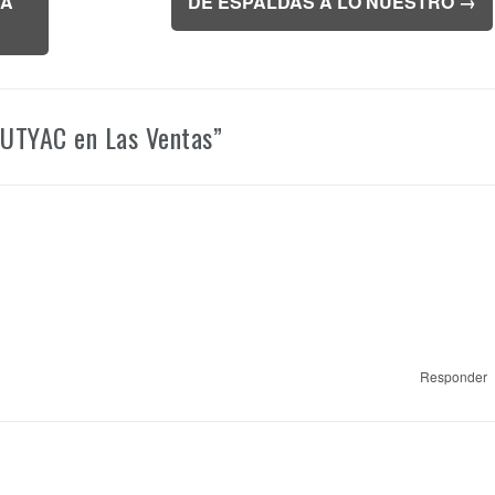
LA
DE ESPALDAS A LO NUESTRO
→
a UTYAC en Las Ventas
”
Responder