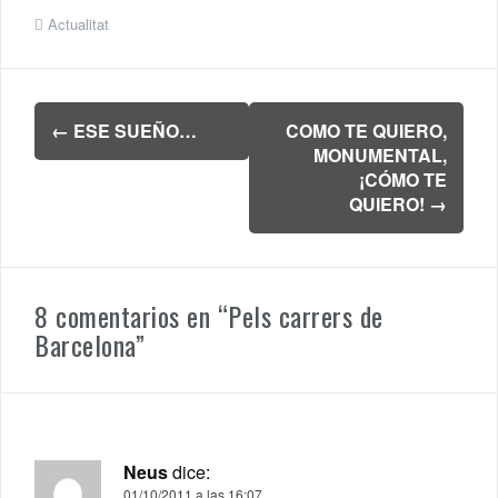
Actualitat
Navegación
←
ESE SUEÑO…
COMO TE QUIERO,
de
MONUMENTAL,
entradas
¡CÓMO TE
QUIERO!
→
8 comentarios en “
Pels carrers de
Barcelona
”
Neus
dice:
01/10/2011 a las 16:07