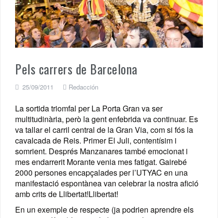
Pels carrers de Barcelona
25/09/2011
Redacción
La sortida triomfal per La Porta Gran va ser
multitudinària, però la gent enfebrida va continuar. Es
va tallar el carril central de la Gran Via, com si fós la
cavalcada de Reis. Primer El Juli, contentísim i
somrient. Després Manzanares també emocionat i
mes endarrerit Morante venia mes fatigat. Gairebé
2000 persones encapçalades per l’UTYAC en una
manifestació espontànea van celebrar la nostra afició
amb crits de Llibertat!Llibertat!
En un exemple de respecte (ja podrien aprendre els