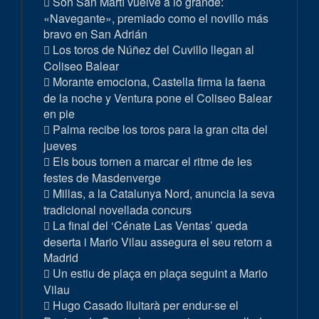
Son San Martí vuelve a lo grande:
«Navegante», premiado como el novillo más
bravo en San Adrián
Los toros de Núñez del Cuvillo llegan al
Coliseo Balear
Morante emociona, Castella firma la faena
de la noche y Ventura pone el Coliseo Balear
en pie
Palma recibe los toros para la gran cita del
jueves
Els bous tornen a marcar el ritme de les
festes de Masdenverge
Millas, a la Catalunya Nord, anuncia la seva
tradicional novellada concurs
La final del ‘Cénate Las Ventas’ queda
deserta i Mario Vilau assegura el seu retorn a
Madrid
Un estiu de plaça en plaça seguint a Mario
Vilau
Hugo Casado lluitarà per endur-se el