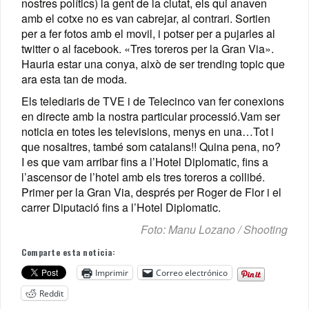
nostres polítics) la gent de la ciutat, els qui anaven
amb el cotxe no es van cabrejar, al contrari. Sortien
per a fer fotos amb el movil, i potser per a pujarles al
twitter o al facebook. «Tres toreros per la Gran Via».
Hauria estar una conya, això de ser trending topic que
ara esta tan de moda.
Els telediaris de TVE i de Telecinco van fer conexions
en directe amb la nostra particular processió.Vam ser
noticia en totes les televisions, menys en una…Tot i
que nosaltres, també som catalans!! Quina pena, no?
I es que vam arribar fins a l’Hotel Diplomatic, fins a
l’ascensor de l’hotel amb els tres toreros a collibé.
Primer per la Gran Via, després per Roger de Flor i el
carrer Diputació fins a l’Hotel Diplomatic.
Foto: Manu Lozano / Shooting
Comparte esta noticia:
Imprimir
Correo electrónico
Reddit