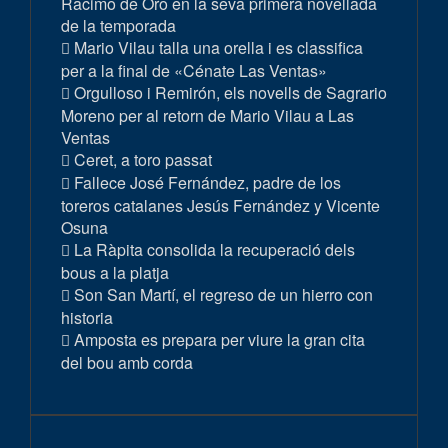
Racimo de Oro en la seva primera novellada
de la temporada
Mario Vilau talla una orella i es classifica
per a la final de «Cénate Las Ventas»
Orgulloso i Remirón, els novells de Sagrario
Moreno per al retorn de Mario Vilau a Las
Ventas
Ceret, a toro passat
Fallece José Fernández, padre de los
toreros catalanes Jesús Fernández y Vicente
Osuna
La Ràpita consolida la recuperació dels
bous a la platja
Son San Martí, el regreso de un hierro con
historia
Amposta es prepara per viure la gran cita
del bou amb corda