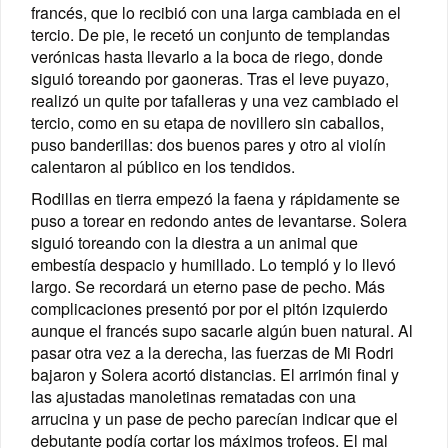
francés, que lo recibió con una larga cambiada en el
tercio. De pie, le recetó un conjunto de templandas
verónicas hasta llevarlo a la boca de riego, donde
siguió toreando por gaoneras. Tras el leve puyazo,
realizó un quite por tafalleras y una vez cambiado el
tercio, como en su etapa de novillero sin caballos,
puso banderillas: dos buenos pares y otro al violín
calentaron al público en los tendidos.
Rodillas en tierra empezó la faena y rápidamente se
puso a torear en redondo antes de levantarse. Solera
siguió toreando con la diestra a un animal que
embestía despacio y humillado. Lo templó y lo llevó
largo. Se recordará un eterno pase de pecho. Más
complicaciones presentó por por el pitón izquierdo
aunque el francés supo sacarle algún buen natural. Al
pasar otra vez a la derecha, las fuerzas de Mi Rodri
bajaron y Solera acortó distancias. El arrimón final y
las ajustadas manoletinas rematadas con una
arrucina y un pase de pecho parecían indicar que el
debutante podía cortar los máximos trofeos. El mal