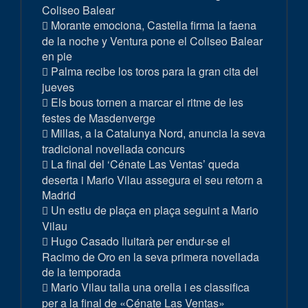
Coliseo Balear
Morante emociona, Castella firma la faena
de la noche y Ventura pone el Coliseo Balear
en pie
Palma recibe los toros para la gran cita del
jueves
Els bous tornen a marcar el ritme de les
festes de Masdenverge
Millas, a la Catalunya Nord, anuncia la seva
tradicional novellada concurs
La final del ‘Cénate Las Ventas’ queda
deserta i Mario Vilau assegura el seu retorn a
Madrid
Un estiu de plaça en plaça seguint a Mario
Vilau
Hugo Casado lluitarà per endur-se el
Racimo de Oro en la seva primera novellada
de la temporada
Mario Vilau talla una orella i es classifica
per a la final de «Cénate Las Ventas»