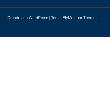
Creado con WordPress
|
Tema:
FlyMag
por Themeisle.
Inici
Actualitat
Entrevistes
Correbous
Cròniques
Ambient
Història
Galeria
Taurí
d’imatges