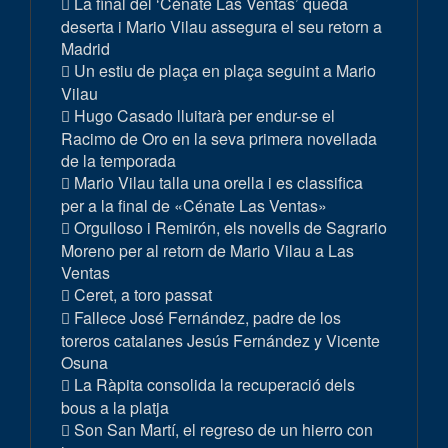
La final del ‘Cénate Las Ventas’ queda
deserta i Mario Vilau assegura el seu retorn a
Madrid
Un estiu de plaça en plaça seguint a Mario
Vilau
Hugo Casado lluitarà per endur-se el
Racimo de Oro en la seva primera novellada
de la temporada
Mario Vilau talla una orella i es classifica
per a la final de «Cénate Las Ventas»
Orgulloso i Remirón, els novells de Sagrario
Moreno per al retorn de Mario Vilau a Las
Ventas
Ceret, a toro passat
Fallece José Fernández, padre de los
toreros catalanes Jesús Fernández y Vicente
Osuna
La Ràpita consolida la recuperació dels
bous a la platja
Son San Martí, el regreso de un hierro con