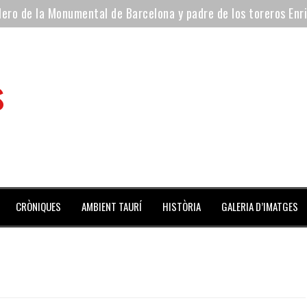
ilero de la Monumental de Barcelona y padre de los toreros Enr
avegante», premiado como el novillo más bravo en San Adrián
al Coliseo Balear
s
aena de la noche y Ventura pone el Coliseo Balear en pie
ta del jueves
 mes de julio repleto de actividades
CRÒNIQUES
AMBIENT TAURÍ
HISTÒRIA
GALERIA D’IMATGES