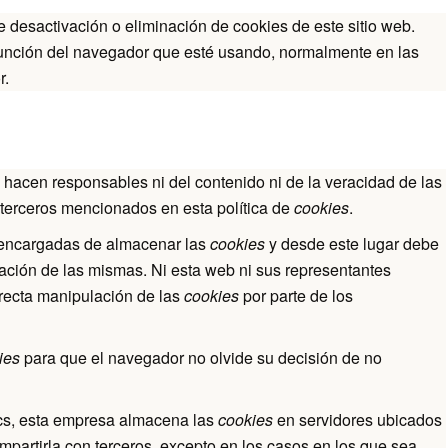
desactivación o eliminación de cookies de este sitio web.
 función del navegador que esté usando, normalmente en las
r.
 hacen responsables ni del contenido ni de la veracidad de las
 terceros mencionados en esta política de
cookies
.
 encargadas de almacenar las
cookies
y desde este lugar debe
vación de las mismas. Ni esta web ni sus representantes
rrecta manipulación de las
cookies
por parte de los
ies
para que el navegador no olvide su decisión de no
cs, esta empresa almacena las
cookies
en servidores ubicados
artirla con terceros, excepto en los casos en los que sea