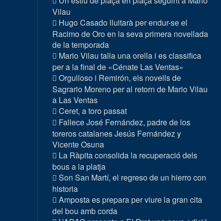
Un estiu de plaça en plaça seguint a Mario
Vilau
Hugo Casado lluitarà per endur-se el
Racimo de Oro en la seva primera novellada
de la temporada
Mario Vilau talla una orella i es classifica
per a la final de «Cénate Las Ventas»
Orgulloso i Remirón, els novells de
Sagrario Moreno per al retorn de Mario Vilau
a Las Ventas
Ceret, a toro passat
Fallece José Fernández, padre de los
toreros catalanes Jesús Fernández y
Vicente Osuna
La Ràpita consolida la recuperació dels
bous a la platja
Son San Martí, el regreso de un hierro con
historia
Amposta es prepara per viure la gran cita
del bou amb corda