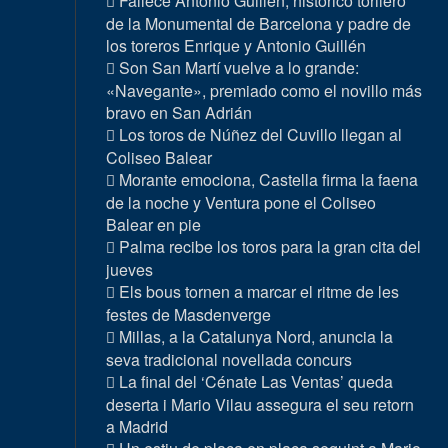
Fallece Antonio Guillén, histórico torilero
de la Monumental de Barcelona y padre de
los toreros Enrique y Antonio Guillén
Son San Martí vuelve a lo grande:
«Navegante», premiado como el novillo más
bravo en San Adrián
Los toros de Núñez del Cuvillo llegan al
Coliseo Balear
Morante emociona, Castella firma la faena
de la noche y Ventura pone el Coliseo
Balear en pie
Palma recibe los toros para la gran cita del
jueves
Els bous tornen a marcar el ritme de les
festes de Masdenverge
Millas, a la Catalunya Nord, anuncia la
seva tradicional novellada concurs
La final del ‘Cénate Las Ventas’ queda
deserta i Mario Vilau assegura el seu retorn
a Madrid