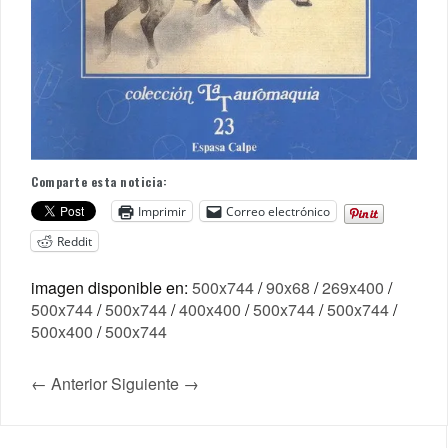
Comparte esta noticia:
Imprimir
Correo electrónico
Reddit
imagen disponible en:
500x744
/
90x68
/
269x400
/
500x744
/
500x744
/
400x400
/
500x744
/
500x744
/
500x400
/
500x744
← Anterior
Siguiente →