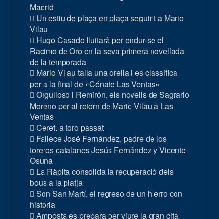
Madrid
Un estiu de plaça en plaça seguint a Mario
Vilau
Hugo Casado lluitarà per endur-se el
Racimo de Oro en la seva primera novellada
de la temporada
Mario Vilau talla una orella i es classifica
per a la final de «Cénate Las Ventas»
Orgulloso i Remirón, els novells de Sagrario
Moreno per al retorn de Mario Vilau a Las
Ventas
Ceret, a toro passat
Fallece José Fernández, padre de los
toreros catalanes Jesús Fernández y Vicente
Osuna
La Ràpita consolida la recuperació dels
bous a la platja
Son San Martí, el regreso de un hierro con
historia
Amposta es prepara per viure la gran cita