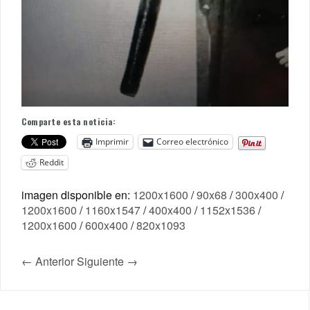
Comparte esta noticia:
Imprimir
Correo electrónico
Reddit
imagen disponible en:
1200x1600
/
90x68
/
300x400
/
1200x1600
/
1160x1547
/
400x400
/
1152x1536
/
1200x1600
/
600x400
/
820x1093
← Anterior
Siguiente →