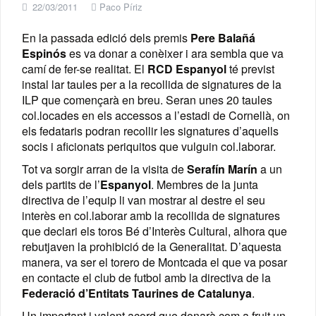
22/03/2011
Paco Píriz
En la passada edició dels premis
Pere Balañá
Espinós
es va donar a conèixer i ara sembla que va
camí de fer-se realitat. El
RCD Espanyol
té previst
instal lar taules per a la recollida de signatures de la
ILP que començarà en breu. Seran unes 20 taules
col.locades en els accessos a l’estadi de Cornellà, on
els fedataris podran recollir les signatures d’aquells
socis i aficionats periquitos que vulguin col.laborar.
Tot va sorgir arran de la visita de
Serafín Marín
a un
dels partits de l’
Espanyol
. Membres de la junta
directiva de l’equip li van mostrar al destre el seu
interès en col.laborar amb la recollida de signatures
que declari els toros Bé d’Interès Cultural, alhora que
rebutjaven la prohibició de la Generalitat. D’aquesta
manera, va ser el torero de Montcada el que va posar
en contacte el club de futbol amb la directiva de la
Federació d’Entitats Taurines de Catalunya
.
Un important i valent acord que donarà com a fruit un