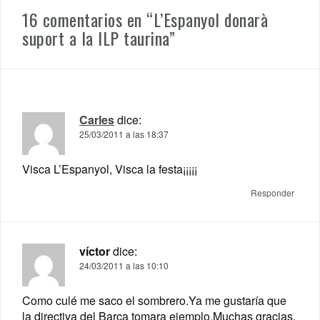
16 comentarios en “
L’Espanyol donarà
suport a la ILP taurina
”
Carles
dice:
25/03/2011 a las 18:37
Visca L’Espanyol, Visca la festa¡¡¡¡¡
Responder
víctor
dice:
24/03/2011 a las 10:10
Como culé me saco el sombrero.Ya me gustaría que
la directiva del Barça tomara ejemplo.Muchas gracias.