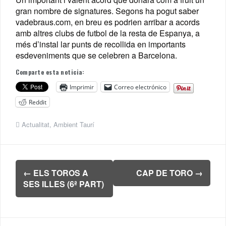
gran nombre de signatures. Segons ha pogut saber
vadebraus.com, en breu es podrien arribar a acords
amb altres clubs de futbol de la resta de Espanya, a
més d’instal lar punts de recollida en importants
esdeveniments que se celebren a Barcelona.
Comparte esta noticia:
Imprimir
Correo electrónico
Reddit
Actualitat
,
Ambient Taurí
Navegación
←
ELS TOROS A
CAP DE TORO
→
de
SES ILLES (6ª PART)
entradas