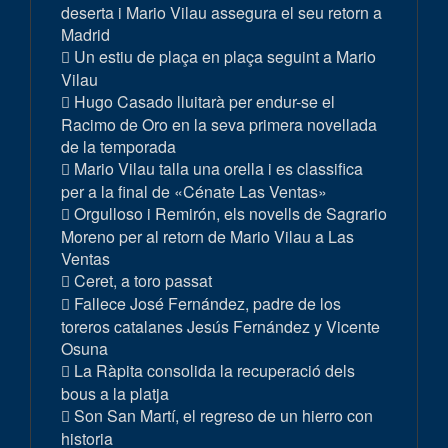
deserta i Mario Vilau assegura el seu retorn a
Madrid
Un estiu de plaça en plaça seguint a Mario
Vilau
Hugo Casado lluitarà per endur-se el
Racimo de Oro en la seva primera novellada
de la temporada
Mario Vilau talla una orella i es classifica
per a la final de «Cénate Las Ventas»
Orgulloso i Remirón, els novells de Sagrario
Moreno per al retorn de Mario Vilau a Las
Ventas
Ceret, a toro passat
Fallece José Fernández, padre de los
toreros catalanes Jesús Fernández y Vicente
Osuna
La Ràpita consolida la recuperació dels
bous a la platja
Son San Martí, el regreso de un hierro con
historia