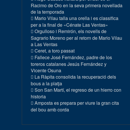
Racimo de Oro en la seva primera novellada
de la temporada
Mario Vilau talla una orella i es classifica
per a la final de «Cénate Las Ventas»
Orgulloso i Remirón, els novells de
Sagrario Moreno per al retorn de Mario Vilau
a Las Ventas
Ceret, a toro passat
Fallece José Fernández, padre de los
toreros catalanes Jesús Fernández y
Vicente Osuna
La Ràpita consolida la recuperació dels
bous a la platja
Son San Martí, el regreso de un hierro con
historia
Amposta es prepara per viure la gran cita
del bou amb corda