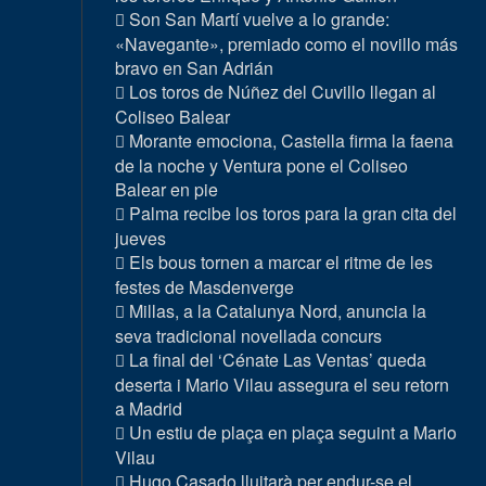
Son San Martí vuelve a lo grande:
«Navegante», premiado como el novillo más
bravo en San Adrián
Los toros de Núñez del Cuvillo llegan al
Coliseo Balear
Morante emociona, Castella firma la faena
de la noche y Ventura pone el Coliseo
Balear en pie
Palma recibe los toros para la gran cita del
jueves
Els bous tornen a marcar el ritme de les
festes de Masdenverge
Millas, a la Catalunya Nord, anuncia la
seva tradicional novellada concurs
La final del ‘Cénate Las Ventas’ queda
deserta i Mario Vilau assegura el seu retorn
a Madrid
Un estiu de plaça en plaça seguint a Mario
Vilau
Hugo Casado lluitarà per endur-se el