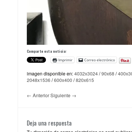
Comparte esta noticia:
Imprimir
Correo electrónico
imagen disponible en:
4032x3024
/
90x68
/
400x3
2048x1536
/
600x400
/
820x615
← Anterior
Siguiente →
Deja una respuesta