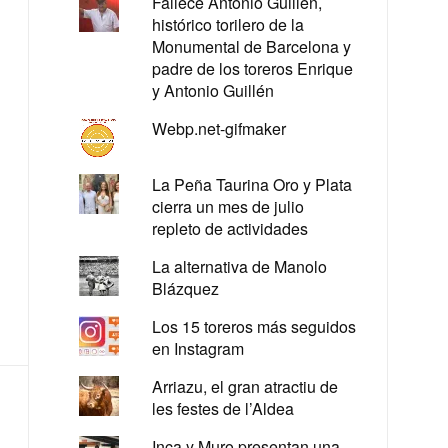
Fallece Antonio Guillén,
histórico torilero de la
Monumental de Barcelona y
padre de los toreros Enrique
y Antonio Guillén
Webp.net-gifmaker
La Peña Taurina Oro y Plata
cierra un mes de julio
repleto de actividades
La alternativa de Manolo
Blázquez
Los 15 toreros más seguidos
en Instagram
Arriazu, el gran atractiu de
les festes de l’Aldea
Inca y Muro presentan una