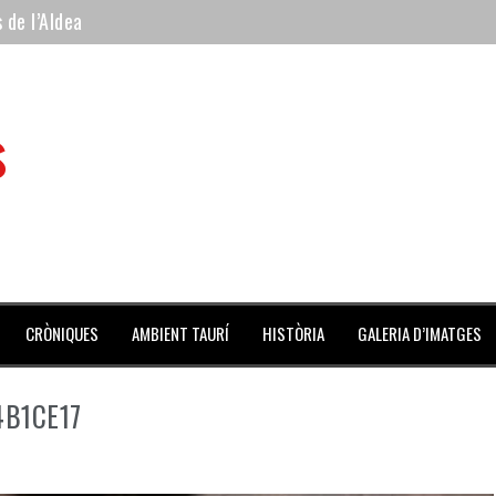
 de l’Aldea
 mes de julio repleto de actividades
ilero de la Monumental de Barcelona y padre de los toreros Enr
s
avegante», premiado como el novillo más bravo en San Adrián
al Coliseo Balear
CRÒNIQUES
AMBIENT TAURÍ
HISTÒRIA
GALERIA D’IMATGES
4B1CE17