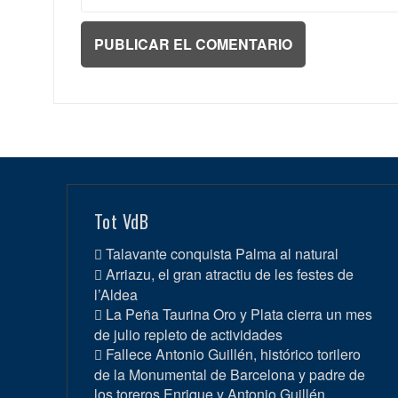
Tot VdB
Talavante conquista Palma al natural
Arriazu, el gran atractiu de les festes de
l’Aldea
La Peña Taurina Oro y Plata cierra un mes
de julio repleto de actividades
Fallece Antonio Guillén, histórico torilero
de la Monumental de Barcelona y padre de
los toreros Enrique y Antonio Guillén