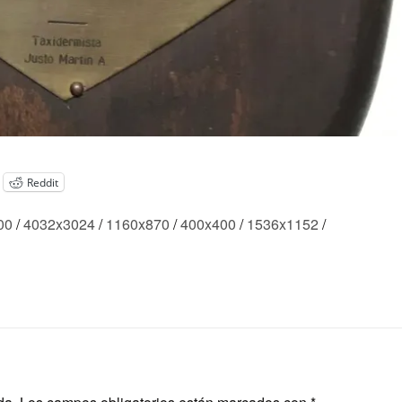
Reddit
00
/
4032x3024
/
1160x870
/
400x400
/
1536x1152
/