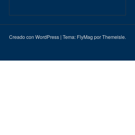
Creado con WordPress
|
Tema:
FlyMag
por Themeisle.
Inici
Actualitat
Entrevistes
Correbous
Cròniques
Ambient
Història
Galeria
Taurí
d’imatges