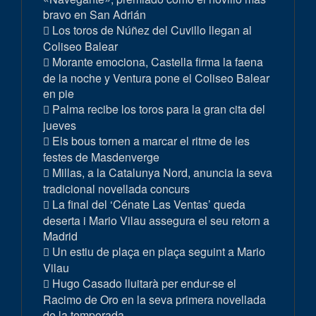
bravo en San Adrián
Los toros de Núñez del Cuvillo llegan al
Coliseo Balear
Morante emociona, Castella firma la faena
de la noche y Ventura pone el Coliseo Balear
en pie
Palma recibe los toros para la gran cita del
jueves
Els bous tornen a marcar el ritme de les
festes de Masdenverge
Millas, a la Catalunya Nord, anuncia la seva
tradicional novellada concurs
La final del ‘Cénate Las Ventas’ queda
deserta i Mario Vilau assegura el seu retorn a
Madrid
Un estiu de plaça en plaça seguint a Mario
Vilau
Hugo Casado lluitarà per endur-se el
Racimo de Oro en la seva primera novellada
de la temporada