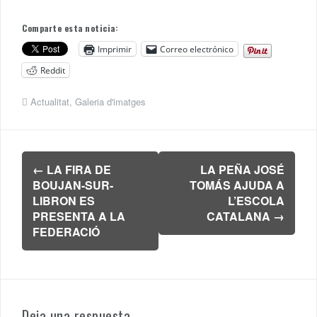
Comparte esta noticia:
Imprimir
Correo electrónico
Reddit
Actualitat
,
Galeria d'imatges
Navegación
←
LA FIRA DE
LA PEÑA JOSÉ
de
BOUJAN-SUR-
TOMÁS AJUDA A
entradas
LIBRON ES
L’ESCOLA
PRESENTA A LA
CATALANA
→
FEDERACIÓ
Deja una respuesta