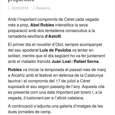
02/05/2016
Redacció
Amb l’important compromís de Céret cada vegada
més a prop,
Abel Robles
intensifica la seva
preparació amb dos tentaderos consecutius a la
ramaderia sevillana
d’Astolfi
.
El primer dia el noveller d’Olot, sempre acompanyat
del seu apoderat
Luis de Pauloba
va tentar en
solitari, mentre que el dia següent ho va fer juntament
amb el matador francés
Juan Leal
i
Rafael Serna
.
Robles
va iniciar la temporada el passat mes de març
a Alcañíz amb el festival en defensa de la Catalunya
taurina i el compromís del 17 de juliol a Céret
suposarà el seu segon passeig de l’any. Aquesta cita
es presenta com una data important pel torero i, a la
vegada, il·lusionant per a l’afició catalana.
A continuació s’adjunta una galeria d’imatges de les
dues jornades de camp.