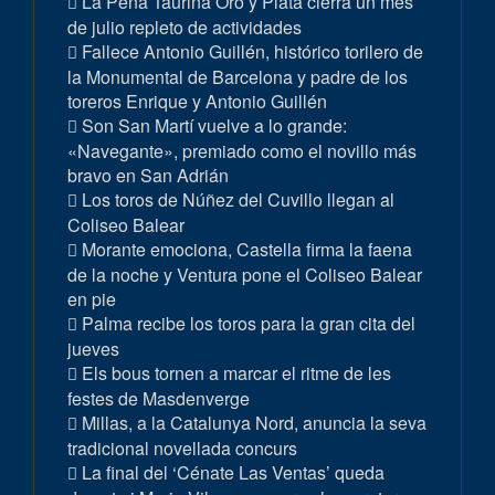
La Peña Taurina Oro y Plata cierra un mes
de julio repleto de actividades
Fallece Antonio Guillén, histórico torilero de
la Monumental de Barcelona y padre de los
toreros Enrique y Antonio Guillén
Son San Martí vuelve a lo grande:
«Navegante», premiado como el novillo más
bravo en San Adrián
Los toros de Núñez del Cuvillo llegan al
Coliseo Balear
Morante emociona, Castella firma la faena
de la noche y Ventura pone el Coliseo Balear
en pie
Palma recibe los toros para la gran cita del
jueves
Els bous tornen a marcar el ritme de les
festes de Masdenverge
Millas, a la Catalunya Nord, anuncia la seva
tradicional novellada concurs
La final del ‘Cénate Las Ventas’ queda