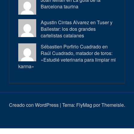
Barcelona taurina
Agustin Cintas Alvarez en
Tuser y
Ballestar: los dos grandes
cartelistas catalanes
Sébastien Porfirio Cuadrado en
Raúl Cuadrado, matador de toros:
«Estudié veterinaria para limpiar mi
karma»
Creado con WordPress
|
Tema:
FlyMag
por Themeisle.
Inici
Actualitat
Entrevistes
Correbous
Cròniques
Ambient
Història
Galeria
Taurí
d’imatges