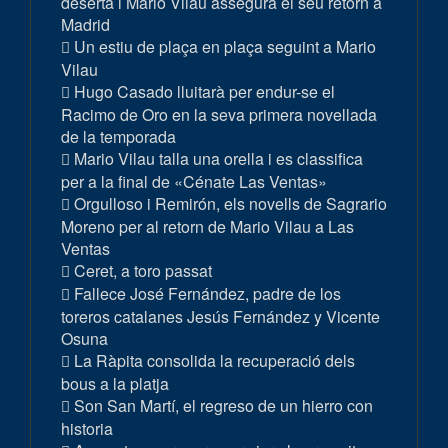
deserta i Mario Vilau assegura el seu retorn a
Madrid
Un estiu de plaça en plaça seguint a Mario
Vilau
Hugo Casado lluitarà per endur-se el
Racimo de Oro en la seva primera novellada
de la temporada
Mario Vilau talla una orella i es classifica
per a la final de «Cénate Las Ventas»
Orgulloso i Remirón, els novells de Sagrario
Moreno per al retorn de Mario Vilau a Las
Ventas
Ceret, a toro passat
Fallece José Fernández, padre de los
toreros catalanes Jesús Fernández y Vicente
Osuna
La Ràpita consolida la recuperació dels
bous a la platja
Son San Martí, el regreso de un hierro con
historia