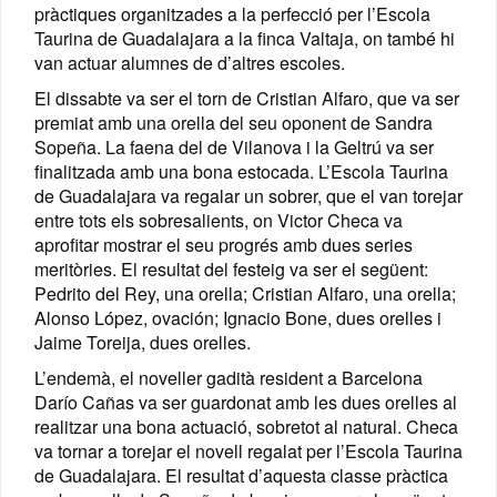
pràctiques organitzades a la perfecció per l’Escola
Taurina de Guadalajara a la finca Valtaja, on també hi
van actuar alumnes de d’altres escoles.
El dissabte va ser el torn de Cristian Alfaro, que va ser
premiat amb una orella del seu oponent de Sandra
Sopeña. La faena del de Vilanova i la Geltrú va ser
finalitzada amb una bona estocada. L’Escola Taurina
de Guadalajara va regalar un sobrer, que el van torejar
entre tots els sobresalients, on Victor Checa va
aprofitar mostrar el seu progrés amb dues series
meritòries. El resultat del festeig va ser el següent:
Pedrito del Rey, una orella; Cristian Alfaro, una orella;
Alonso López, ovación; Ignacio Bone, dues orelles i
Jaime Toreija, dues orelles.
L’endemà, el noveller gadità resident a Barcelona
Darío Cañas va ser guardonat amb les dues orelles al
realitzar una bona actuació, sobretot al natural. Checa
va tornar a torejar el novell regalat per l’Escola Taurina
de Guadalajara. El resultat d’aquesta classe pràctica