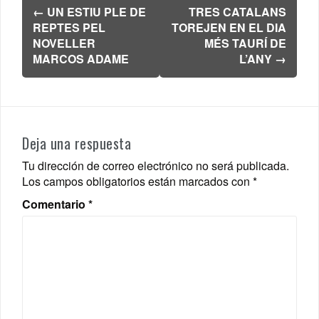
Navegación
←
UN ESTIU PLE DE
TRES CATALANS
de
REPTES PEL
TOREJEN EN EL DIA
entradas
NOVELLER
MÉS TAURÍ DE
MARCOS ADAME
L’ANY
→
Deja una respuesta
Tu dirección de correo electrónico no será publicada.
Los campos obligatorios están marcados con
*
Comentario
*