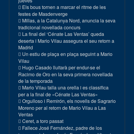
jueves
Els bous tornen a marcar el ritme de les
festes de Masdenverge
Millas, a la Catalunya Nord, anuncia la seva
tradicional novellada concurs
La final del ‘Cénate Las Ventas’ queda
deserta i Mario Vilau assegura el seu retorn a
Madrid
Un estiu de plaça en plaça seguint a Mario
Vilau
Hugo Casado lluitarà per endur-se el
Racimo de Oro en la seva primera novellada
de la temporada
Mario Vilau talla una orella i es classifica
per a la final de «Cénate Las Ventas»
Orgulloso i Remirón, els novells de Sagrario
Moreno per al retorn de Mario Vilau a Las
Ventas
Ceret, a toro passat
Fallece José Fernández, padre de los