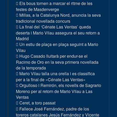
Els bous tornen a marcar el ritme de les
festes de Masdenverge
Millas, a la Catalunya Nord, anuncia la seva
tradicional novellada concurs
La final del ‘Cénate Las Ventas’ queda
deserta i Mario Vilau assegura el seu retorn a
Madrid
Un estiu de plaça en plaça seguint a Mario
Vilau
Hugo Casado lluitarà per endur-se el
Racimo de Oro en la seva primera novellada
de la temporada
Mario Vilau talla una orella i es classifica
per a la final de «Cénate Las Ventas»
Orgulloso i Remirón, els novells de Sagrario
Moreno per al retorn de Mario Vilau a Las
Ventas
Ceret, a toro passat
Fallece José Fernández, padre de los
toreros catalanes Jesús Fernández y Vicente