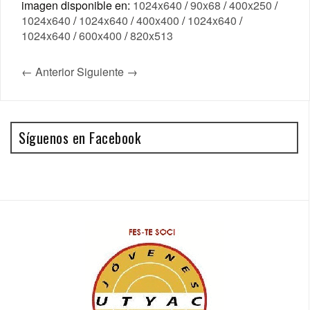
imagen disponible en:
1024x640
/
90x68
/
400x250
/
1024x640
/
1024x640
/
400x400
/
1024x640
/
1024x640
/
600x400
/
820x513
← Anterior
Siguiente →
Síguenos en Facebook