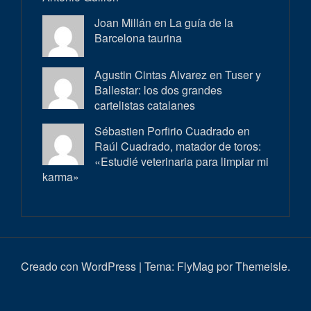
Joan Millán en
La guía de la
Barcelona taurina
Agustin Cintas Alvarez en
Tuser y
Ballestar: los dos grandes
cartelistas catalanes
Sébastien Porfirio Cuadrado en
Raúl Cuadrado, matador de toros:
«Estudié veterinaria para limpiar mi
karma»
Creado con WordPress
|
Tema:
FlyMag
por Themeisle.
Inici
Actualitat
Entrevistes
Correbous
Cròniques
Ambient
Història
Galeria