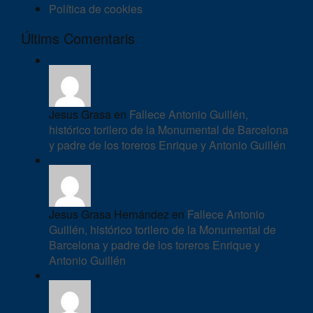
Política de cookies
Últims Comentaris
Jesus Grasa en
Fallece Antonio Guillén,
histórico torilero de la Monumental de Barcelona
y padre de los toreros Enrique y Antonio Guillén
Jesus Grasa Hernández en
Fallece Antonio
Guillén, histórico torilero de la Monumental de
Barcelona y padre de los toreros Enrique y
Antonio Guillén