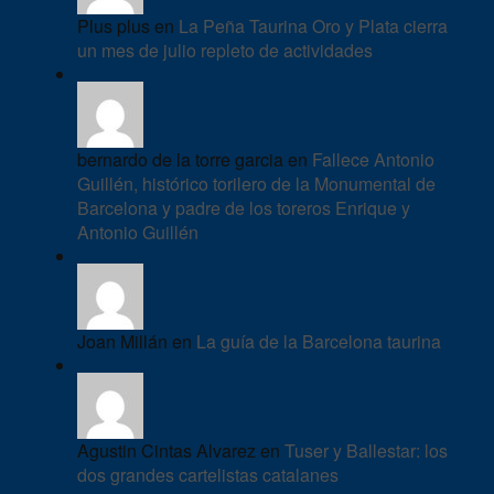
Plus plus en
La Peña Taurina Oro y Plata cierra
un mes de julio repleto de actividades
bernardo de la torre garcia en
Fallece Antonio
Guillén, histórico torilero de la Monumental de
Barcelona y padre de los toreros Enrique y
Antonio Guillén
Joan Millán en
La guía de la Barcelona taurina
Agustin Cintas Alvarez en
Tuser y Ballestar: los
dos grandes cartelistas catalanes