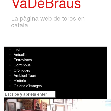
VaDeBraus
La pàgina web de toros en
català
Inici
Actualitat
Entrevistes
Correbous
Cròniques
Ambient Taurí
Història
Galeria d’imatges
Buscar
por: