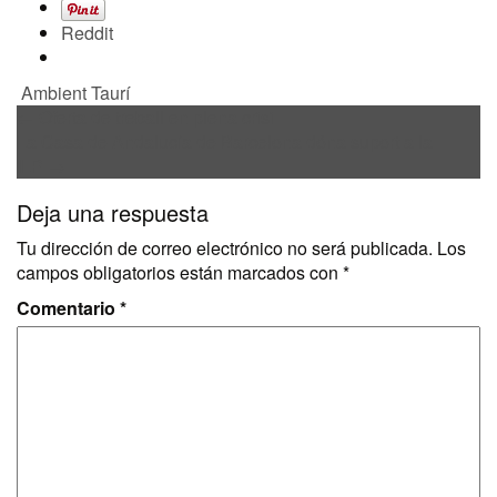
Reddit
Ambient Taurí
Navegación
←
Oferta de treball en plena crisi
de
La Casa de Andalucía de Barcelona dóna suport a la
ILP
→
entradas
Deja una respuesta
Tu dirección de correo electrónico no será publicada.
Los
campos obligatorios están marcados con
*
Comentario
*