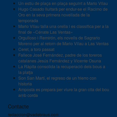
Un estiu de plaça en plaça seguint a Mario Vilau
Hugo Casado lluitarà per endur-se el Racimo de
Oro en la seva primera novellada de la
temporada
Mario Vilau talla una orella i es classifica per a la
final de «Cénate Las Ventas»
Orgulloso i Remirón, els novells de Sagrario
Moreno per al retorn de Mario Vilau a Las Ventas
Ceret, a toro passat
Fallece José Fernández, padre de los toreros
catalanes Jesús Fernández y Vicente Osuna
La Ràpita consolida la recuperació dels bous a
la platja
Son San Martí, el regreso de un hierro con
historia
Amposta es prepara per viure la gran cita del bou
amb corda
Contacte
redaccion@vadebraus.com