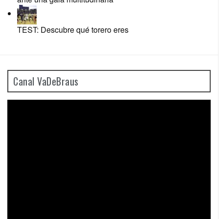
TEST: Descubre qué torero eres
Canal VaDeBraus