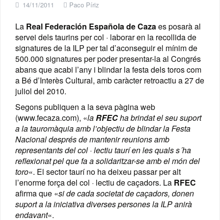
14/11/2011
Paco Píriz
La
Real Federación Española de Caza
es posarà al
servei dels taurins per col · laborar en la recollida de
signatures de la ILP per tal d’aconseguir el mínim de
500.000 signatures per poder presentar-la al Congrés
abans que acabi l’any i blindar la festa dels toros com
a Bé d’Interès Cultural, amb caràcter retroactiu a 27 de
juliol del 2010.
Segons publiquen a la seva pàgina web
(www.fecaza.com), «
la
RFEC
ha brindat el seu suport
a la tauromàquia amb l’objectiu de blindar la Festa
Nacional després de mantenir reunions amb
representants del col · lectiu taurí en les quals s´ha
reflexionat pel que fa a solidaritzar-se amb el món del
toro
«. El sector taurí no ha deixeu passar per alt
l’enorme força del col · lectiu de caçadors. La
RFEC
afirma que «
si de cada societat de caçadors, donen
suport a la iniciativa diverses persones la ILP anirà
endavant
«.