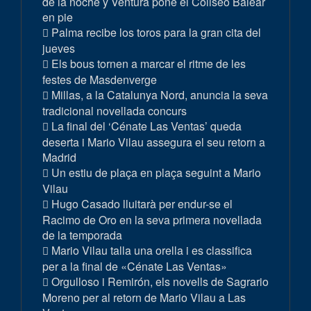
de la noche y Ventura pone el Coliseo Balear
en pie
Palma recibe los toros para la gran cita del
jueves
Els bous tornen a marcar el ritme de les
festes de Masdenverge
Millas, a la Catalunya Nord, anuncia la seva
tradicional novellada concurs
La final del ‘Cénate Las Ventas’ queda
deserta i Mario Vilau assegura el seu retorn a
Madrid
Un estiu de plaça en plaça seguint a Mario
Vilau
Hugo Casado lluitarà per endur-se el
Racimo de Oro en la seva primera novellada
de la temporada
Mario Vilau talla una orella i es classifica
per a la final de «Cénate Las Ventas»
Orgulloso i Remirón, els novells de Sagrario
Moreno per al retorn de Mario Vilau a Las