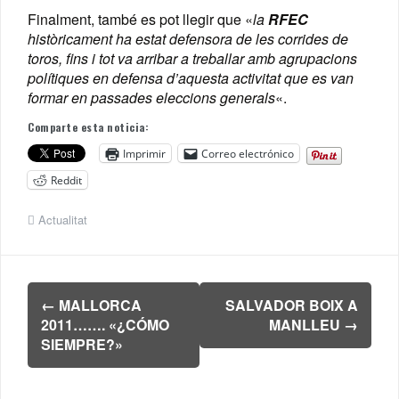
Finalment, també es pot llegir que «
la
RFEC
històricament ha estat defensora de les corrides de
toros, fins i tot va arribar a treballar amb agrupacions
polítiques en defensa d’aquesta activitat que es van
formar en passades eleccions generals
«.
Comparte esta noticia:
Imprimir
Correo electrónico
Reddit
Actualitat
Navegación
←
MALLORCA
SALVADOR BOIX A
de
2011……. «¿CÓMO
MANLLEU
→
entradas
SIEMPRE?»