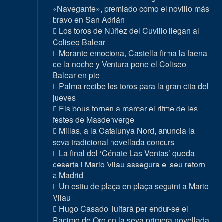
«Navegante», premiado como el novillo más
bravo en San Adrián
Los toros de Núñez del Cuvillo llegan al
Coliseo Balear
Morante emociona, Castella firma la faena
de la noche y Ventura pone el Coliseo
Balear en pie
Palma recibe los toros para la gran cita del
jueves
Els bous tornen a marcar el ritme de les
festes de Masdenverge
Millas, a la Catalunya Nord, anuncia la
seva tradicional novellada concurs
La final del ‘Cénate Las Ventas’ queda
deserta i Mario Vilau assegura el seu retorn
a Madrid
Un estiu de plaça en plaça seguint a Mario
Vilau
Hugo Casado lluitarà per endur-se el
Racimo de Oro en la seva primera novellada