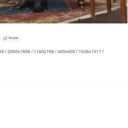
Reddit
65
/
2560x1696
/
1160x768
/
400x400
/
1536x1017
/