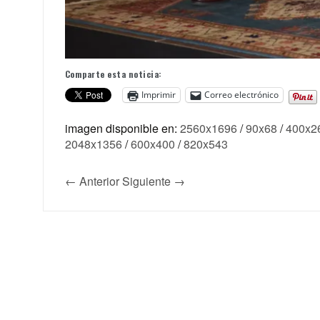
Comparte esta noticia:
Imprimir
Correo electrónico
imagen disponible en:
2560x1696
/
90x68
/
400x2
2048x1356
/
600x400
/
820x543
← Anterior
Siguiente →