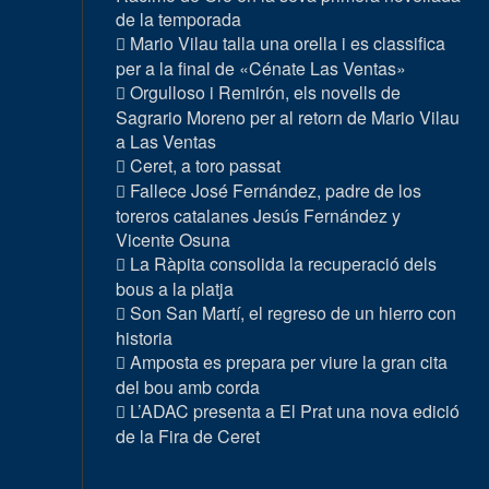
de la temporada
Mario Vilau talla una orella i es classifica
per a la final de «Cénate Las Ventas»
Orgulloso i Remirón, els novells de
Sagrario Moreno per al retorn de Mario Vilau
a Las Ventas
Ceret, a toro passat
Fallece José Fernández, padre de los
toreros catalanes Jesús Fernández y
Vicente Osuna
La Ràpita consolida la recuperació dels
bous a la platja
Son San Martí, el regreso de un hierro con
historia
Amposta es prepara per viure la gran cita
del bou amb corda
L’ADAC presenta a El Prat una nova edició
de la Fira de Ceret