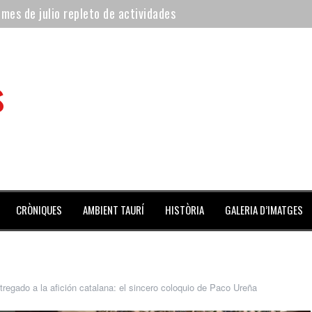
 mes de julio repleto de actividades
ilero de la Monumental de Barcelona y padre de los toreros Enr
avegante», premiado como el novillo más bravo en San Adrián
s
al Coliseo Balear
aena de la noche y Ventura pone el Coliseo Balear en pie
 de l’Aldea
CRÒNIQUES
AMBIENT TAURÍ
HISTÒRIA
GALERIA D’IMATGES
tregado a la afición catalana: el sincero coloquio de Paco Ureña