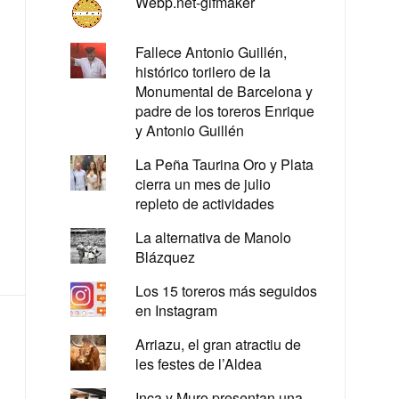
Webp.net-gifmaker
Fallece Antonio Guillén,
histórico torilero de la
Monumental de Barcelona y
padre de los toreros Enrique
y Antonio Guillén
La Peña Taurina Oro y Plata
cierra un mes de julio
repleto de actividades
La alternativa de Manolo
Blázquez
Los 15 toreros más seguidos
en Instagram
Arriazu, el gran atractiu de
les festes de l’Aldea
Inca y Muro presentan una