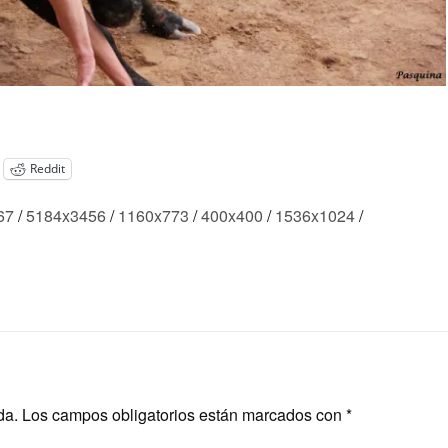
Reddit
67
/
5184x3456
/
1160x773
/
400x400
/
1536x1024
/
da.
Los campos obligatorios están marcados con
*