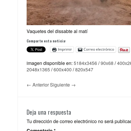
Vaquetes del dissabte al matí
Comparte esta noticia:
Imprimir
Correo electrónico
imagen disponible en:
5184x3456
/
90x68
/
400x2
2048x1365
/
600x400
/
820x547
← Anterior
Siguiente →
Deja una respuesta
Tu dirección de correo electrónico no será publica
Comentario
*