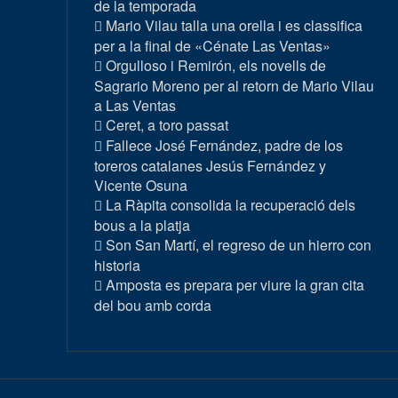
de la temporada
Mario Vilau talla una orella i es classifica
per a la final de «Cénate Las Ventas»
Orgulloso i Remirón, els novells de
Sagrario Moreno per al retorn de Mario Vilau
a Las Ventas
Ceret, a toro passat
Fallece José Fernández, padre de los
toreros catalanes Jesús Fernández y
Vicente Osuna
La Ràpita consolida la recuperació dels
bous a la platja
Son San Martí, el regreso de un hierro con
historia
Amposta es prepara per viure la gran cita
del bou amb corda