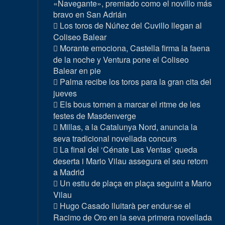
«Navegante», premiado como el novillo más
bravo en San Adrián
Los toros de Núñez del Cuvillo llegan al
Coliseo Balear
Morante emociona, Castella firma la faena
de la noche y Ventura pone el Coliseo
Balear en pie
Palma recibe los toros para la gran cita del
jueves
Els bous tornen a marcar el ritme de les
festes de Masdenverge
Millas, a la Catalunya Nord, anuncia la
seva tradicional novellada concurs
La final del ‘Cénate Las Ventas’ queda
deserta i Mario Vilau assegura el seu retorn
a Madrid
Un estiu de plaça en plaça seguint a Mario
Vilau
Hugo Casado lluitarà per endur-se el
Racimo de Oro en la seva primera novellada