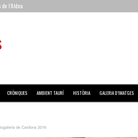
 de l’Aldea
 mes de julio repleto de actividades
ilero de la Monumental de Barcelona y padre de los toreros Enr
s
avegante», premiado como el novillo más bravo en San Adrián
al Coliseo Balear
CRÒNIQUES
AMBIENT TAURÍ
HISTÒRIA
GALERIA D’IMATGES
togaleria de Cardona 2016