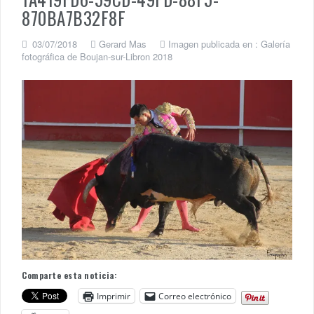
870BA7B32F8F
03/07/2018
Gerard Mas
Imagen publicada en :
Galería
fotográfica de Boujan-sur-Libron 2018
Comparte esta noticia:
Imprimir
Correo electrónico