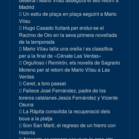
deserta i Mario Vilau assegura el seu retorn a
Madrid
Un estiu de plaça en plaça seguint a Mario
Vilau
Hugo Casado lluitarà per endur-se el
Racimo de Oro en la seva primera novellada
de la temporada
Mario Vilau talla una orella i es classifica
per a la final de «Cénate Las Ventas»
Orgulloso i Remirón, els novells de Sagrario
Moreno per al retorn de Mario Vilau a Las
Ventas
Ceret, a toro passat
Fallece José Fernández, padre de los
toreros catalanes Jesús Fernández y Vicente
Osuna
La Ràpita consolida la recuperació dels
bous a la platja
Son San Martí, el regreso de un hierro con
historia