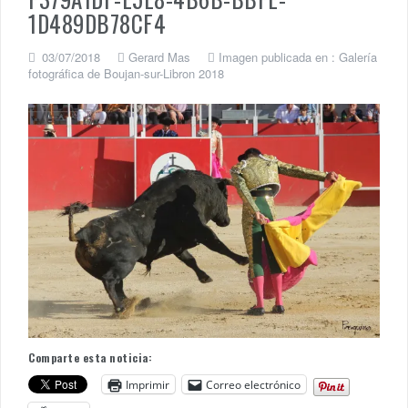
1D489DB78CF4
03/07/2018
Gerard Mas
Imagen publicada en :
Galería
fotográfica de Boujan-sur-Libron 2018
Comparte esta noticia:
Imprimir
Correo electrónico