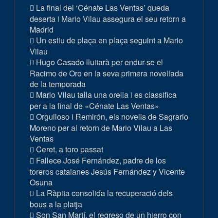
La final del ‘Cénate Las Ventas’ queda
deserta i Mario Vilau assegura el seu retorn a
Madrid
Un estiu de plaça en plaça seguint a Mario
Vilau
Hugo Casado lluitarà per endur-se el
Racimo de Oro en la seva primera novellada
de la temporada
Mario Vilau talla una orella i es classifica
per a la final de «Cénate Las Ventas»
Orgulloso i Remirón, els novells de Sagrario
Moreno per al retorn de Mario Vilau a Las
Ventas
Ceret, a toro passat
Fallece José Fernández, padre de los
toreros catalanes Jesús Fernández y Vicente
Osuna
La Ràpita consolida la recuperació dels
bous a la platja
Son San Martí, el regreso de un hierro con