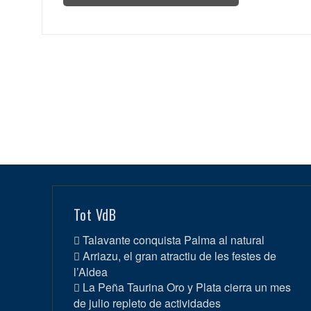
Tot VdB
Talavante conquista Palma al natural
Arriazu, el gran atractiu de les festes de
l’Aldea
La Peña Taurina Oro y Plata cierra un mes
de julio repleto de actividades