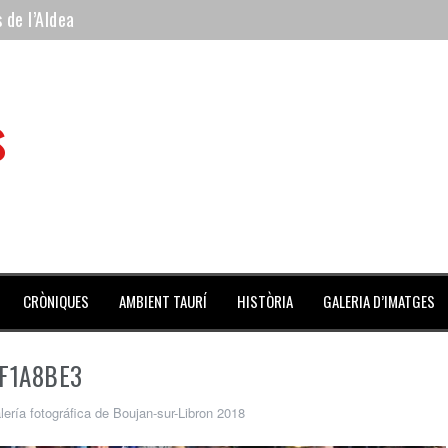
 mes de julio repleto de actividades
ilero de la Monumental de Barcelona y padre de los toreros Enr
s
avegante», premiado como el novillo más bravo en San Adrián
al Coliseo Balear
CRÒNIQUES
AMBIENT TAURÍ
HISTÒRIA
GALERIA D’IMATGES
F1A8BE3
lería fotográfica de Boujan-sur-Libron 2018