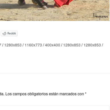
Reddit
7
/
1280x853
/
1160x773
/
400x400
/
1280x853
/
1280x853
/
da.
Los campos obligatorios están marcados con
*