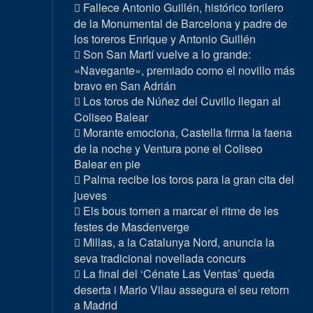
Fallece Antonio Guillén, histórico torilero
de la Monumental de Barcelona y padre de
los toreros Enrique y Antonio Guillén
Son San Martí vuelve a lo grande:
«Navegante», premiado como el novillo más
bravo en San Adrián
Los toros de Núñez del Cuvillo llegan al
Coliseo Balear
Morante emociona, Castella firma la faena
de la noche y Ventura pone el Coliseo
Balear en pie
Palma recibe los toros para la gran cita del
jueves
Els bous tornen a marcar el ritme de les
festes de Masdenverge
Millas, a la Catalunya Nord, anuncia la
seva tradicional novellada concurs
La final del ‘Cénate Las Ventas’ queda
deserta i Mario Vilau assegura el seu retorn
a Madrid