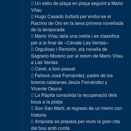
Un estiu de plaça en plaça seguint a Mario
Vilau
Hugo Casado lluitarà per endur-se el
Racimo de Oro en la seva primera novellada
de la temporada
Mario Vilau talla una orella i es classifica
per a la final de «Cénate Las Ventas»
Orgulloso i Remirón, els novells de
Sagrario Moreno per al retorn de Mario Vilau
a Las Ventas
Ceret, a toro passat
Fallece José Fernández, padre de los
toreros catalanes Jesús Fernández y
Vicente Osuna
La Ràpita consolida la recuperació dels
bous a la platja
Son San Martí, el regreso de un hierro con
historia
Amposta es prepara per viure la gran cita
del bou amb corda