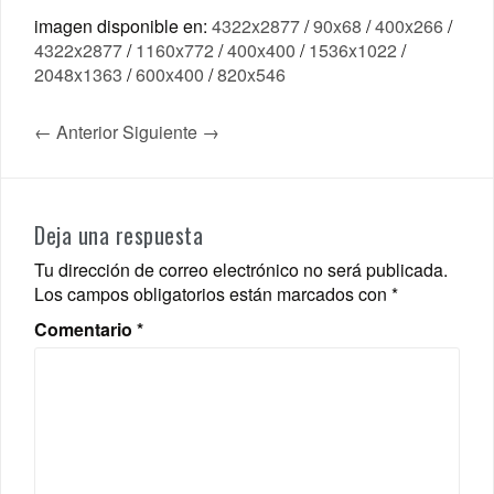
imagen disponible en:
4322x2877
/
90x68
/
400x266
/
4322x2877
/
1160x772
/
400x400
/
1536x1022
/
2048x1363
/
600x400
/
820x546
← Anterior
Siguiente →
Deja una respuesta
Tu dirección de correo electrónico no será publicada.
Los campos obligatorios están marcados con
*
Comentario
*