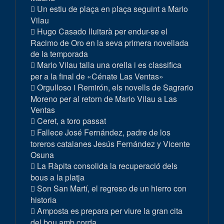
Un estiu de plaça en plaça seguint a Mario
Vilau
Hugo Casado lluitarà per endur-se el
Racimo de Oro en la seva primera novellada
de la temporada
Mario Vilau talla una orella i es classifica
per a la final de «Cénate Las Ventas»
Orgulloso i Remirón, els novells de Sagrario
Moreno per al retorn de Mario Vilau a Las
Ventas
Ceret, a toro passat
Fallece José Fernández, padre de los
toreros catalanes Jesús Fernández y Vicente
Osuna
La Ràpita consolida la recuperació dels
bous a la platja
Son San Martí, el regreso de un hierro con
historia
Amposta es prepara per viure la gran cita
del bou amb corda