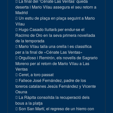
La final del ‘Cénate Las Ventas’ queda
deserta i Mario Vilau assegura el seu retorn a
Madrid
Un estiu de plaça en plaça seguint a Mario
Vilau
Hugo Casado lluitarà per endur-se el
Racimo de Oro en la seva primera novellada
de la temporada
Mario Vilau talla una orella i es classifica
per a la final de «Cénate Las Ventas»
Orgulloso i Remirón, els novells de Sagrario
Moreno per al retorn de Mario Vilau a Las
Ventas
Ceret, a toro passat
Fallece José Fernández, padre de los
toreros catalanes Jesús Fernández y Vicente
Osuna
La Ràpita consolida la recuperació dels
bous a la platja
Son San Martí, el regreso de un hierro con