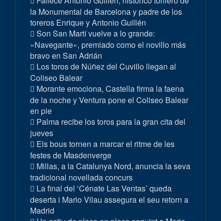
Fallece Antonio Guillén, histórico torilero de
la Monumental de Barcelona y padre de los
toreros Enrique y Antonio Guillén
Son San Martí vuelve a lo grande:
«Navegante», premiado como el novillo más
bravo en San Adrián
Los toros de Núñez del Cuvillo llegan al
Coliseo Balear
Morante emociona, Castella firma la faena
de la noche y Ventura pone el Coliseo Balear
en pie
Palma recibe los toros para la gran cita del
jueves
Els bous tornen a marcar el ritme de les
festes de Masdenverge
Millas, a la Catalunya Nord, anuncia la seva
tradicional novellada concurs
La final del ‘Cénate Las Ventas’ queda
deserta i Mario Vilau assegura el seu retorn a
Madrid