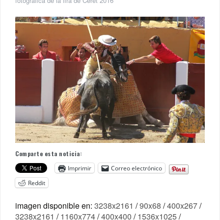
fotogràfica de la fira de Céret 2016
Comparte esta noticia:
Imprimir
Correo electrónico
Reddit
imagen disponible en:
3238x2161
/
90x68
/
400x267
/
3238x2161
/
1160x774
/
400x400
/
1536x1025
/