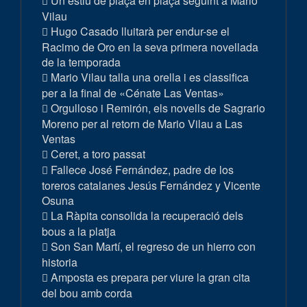
Un estiu de plaça en plaça seguint a Mario
Vilau
Hugo Casado lluitarà per endur-se el
Racimo de Oro en la seva primera novellada
de la temporada
Mario Vilau talla una orella i es classifica
per a la final de «Cénate Las Ventas»
Orgulloso i Remirón, els novells de Sagrario
Moreno per al retorn de Mario Vilau a Las
Ventas
Ceret, a toro passat
Fallece José Fernández, padre de los
toreros catalanes Jesús Fernández y Vicente
Osuna
La Ràpita consolida la recuperació dels
bous a la platja
Son San Martí, el regreso de un hierro con
historia
Amposta es prepara per viure la gran cita
del bou amb corda