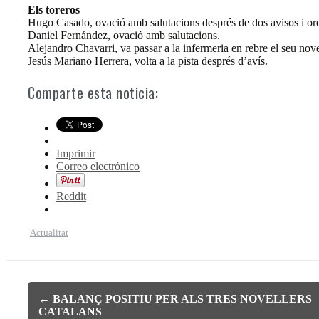
Els toreros
Hugo Casado, ovació amb salutacions després de dos avisos i ore
Daniel Fernández, ovació amb salutacions.
Alejandro Chavarri, va passar a la infermeria en rebre el seu nove
Jesús Mariano Herrera, volta a la pista després d’avís.
Comparte esta noticia:
Imprimir
Correo electrónico
Reddit
Actualitat
Navegación
←
BALANÇ POSITIU PER ALS TRES NOVELLERS
CATALANS