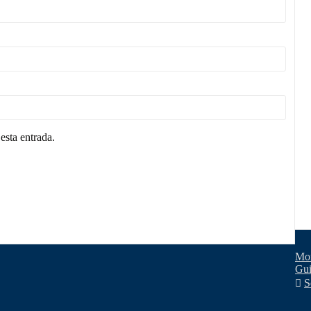
esta entrada.
Mon
Gui
S