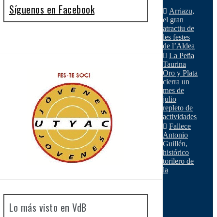
Síguenos en Facebook
Arriazu,
el gran
atractiu de
les festes
de l’Aldea
La Peña
Taurina
Oro y Plata
cierra un
mes de
julio
repleto de
actividades
Fallece
Antonio
Guillén,
histórico
torilero de
la
Lo más visto en VdB