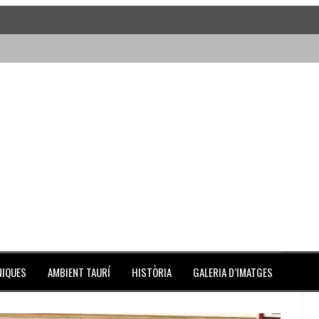
 actividades
de Barcelona y padre de los toreros Enrique y Antonio Guillén
o el novillo más bravo en San Adrián
NIQUES
AMBIENT TAURÍ
HISTÒRIA
GALERIA D’IMATGES
ura pone el Coliseo Balear en pie