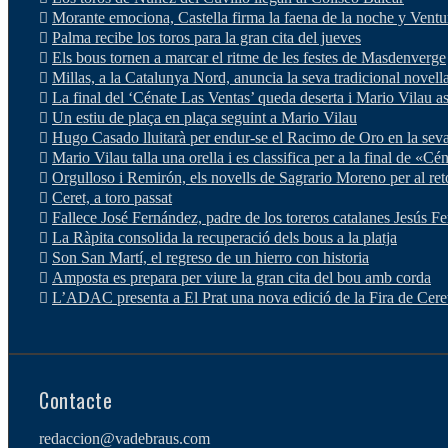
Morante emociona, Castella firma la faena de la noche y Ventu
Palma recibe los toros para la gran cita del jueves
Els bous tornen a marcar el ritme de les festes de Masdenverge
Millas, a la Catalunya Nord, anuncia la seva tradicional novel
La final del ‘Cénate Las Ventas’ queda deserta i Mario Vilau a
Un estiu de plaça en plaça seguint a Mario Vilau
Hugo Casado lluitarà per endur-se el Racimo de Oro en la sev
Mario Vilau talla una orella i es classifica per a la final de «C
Orgulloso i Remirón, els novells de Sagrario Moreno per al re
Ceret, a toro passat
Fallece José Fernández, padre de los toreros catalanes Jesús 
La Ràpita consolida la recuperació dels bous a la platja
Son San Martí, el regreso de un hierro con historia
Amposta es prepara per viure la gran cita del bou amb corda
L’ADAC presenta a El Prat una nova edició de la Fira de Cere
Contacte
redaccion@vadebraus.com