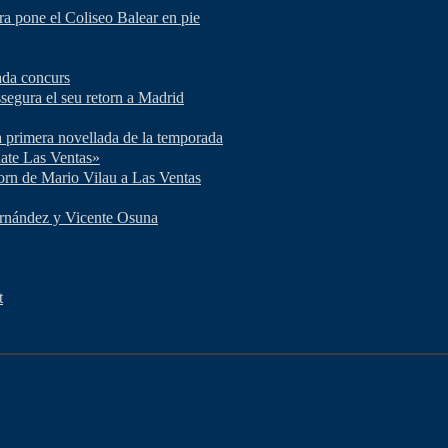
ra pone el Coliseo Balear en pie
lada concurs
ssegura el seu retorn a Madrid
a primera novellada de la temporada
énate Las Ventas»
torn de Mario Vilau a Las Ventas
Fernández y Vicente Osuna
t