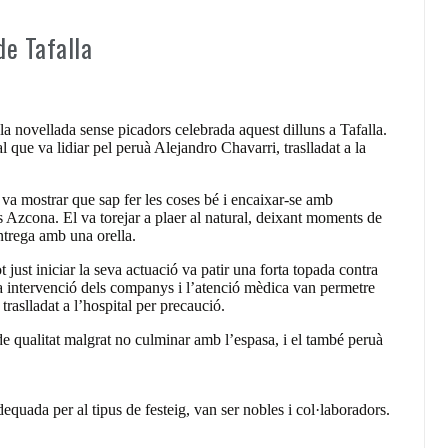
de Tafalla
la novellada sense picadors celebrada aquest dilluns a Tafalla.
ral que va lidiar pel peruà Alejandro Chavarri, traslladat a la
va mostrar que sap fer les coses bé i encaixar-se amb
 Azcona. El va torejar a plaer al natural, deixant moments de
ntrega amb una orella.
ot just iniciar la seva actuació va patir una forta topada contra
da intervenció dels companys i l’atenció mèdica van permetre
traslladat a l’hospital per precaució.
de qualitat malgrat no culminar amb l’espasa, i el també peruà
uada per al tipus de festeig, van ser nobles i col·laboradors.