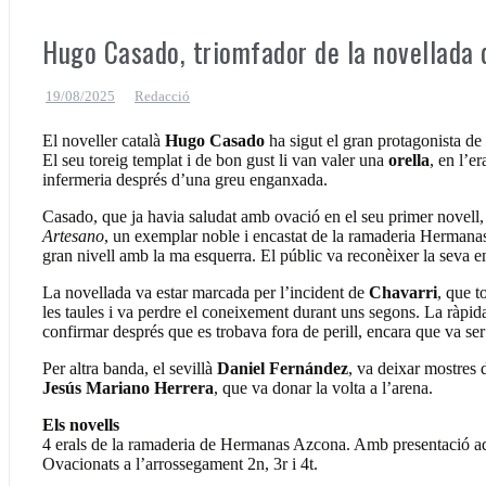
Hugo Casado, triomfador de la novellada 
19/08/2025
Redacció
El noveller català
Hugo Casado
ha sigut el gran protagonista de 
El seu toreig templat i de bon gust li van valer una
orella
, en l’e
infermeria després d’una greu enganxada.
Casado, que ja havia saludat amb ovació en el seu primer novell, 
Artesano
, un exemplar noble i encastat de la ramaderia Hermanas
gran nivell amb la ma esquerra. El públic va reconèixer la seva e
La novellada va estar marcada per l’incident de
Chavarri
, que t
les taules i va perdre el coneixement durant uns segons. La ràpi
confirmar després que es trobava fora de perill, encara que va ser 
Per altra banda, el sevillà
Daniel Fernández
, va deixar mostres 
Jesús Mariano Herrera
, que va donar la volta a l’arena.
Els novells
4 erals de la ramaderia de Hermanas Azcona. Amb presentació adeq
Ovacionats a l’arrossegament 2n, 3r i 4t.