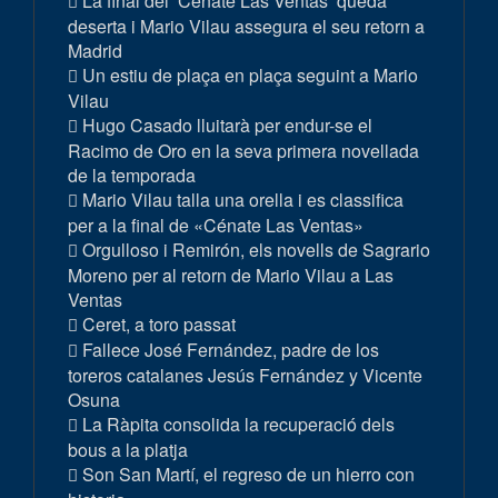
La final del ‘Cénate Las Ventas’ queda
deserta i Mario Vilau assegura el seu retorn a
Madrid
Un estiu de plaça en plaça seguint a Mario
Vilau
Hugo Casado lluitarà per endur-se el
Racimo de Oro en la seva primera novellada
de la temporada
Mario Vilau talla una orella i es classifica
per a la final de «Cénate Las Ventas»
Orgulloso i Remirón, els novells de Sagrario
Moreno per al retorn de Mario Vilau a Las
Ventas
Ceret, a toro passat
Fallece José Fernández, padre de los
toreros catalanes Jesús Fernández y Vicente
Osuna
La Ràpita consolida la recuperació dels
bous a la platja
Son San Martí, el regreso de un hierro con