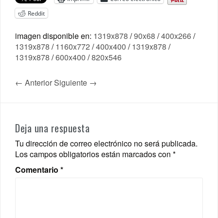
Reddit
imagen disponible en:
1319x878
/
90x68
/
400x266
/
1319x878
/
1160x772
/
400x400
/
1319x878
/
1319x878
/
600x400
/
820x546
← Anterior
Siguiente →
Deja una respuesta
Tu dirección de correo electrónico no será publicada.
Los campos obligatorios están marcados con
*
Comentario
*