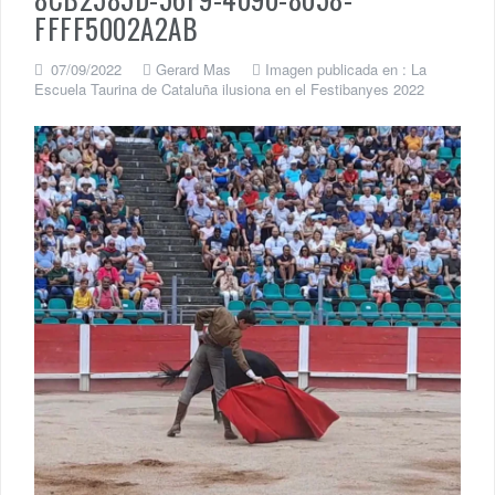
FFFF5002A2AB
07/09/2022
Gerard Mas
Imagen publicada en :
La
Escuela Taurina de Cataluña ilusiona en el Festibanyes 2022