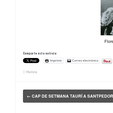
Flor
Comparte esta noticia:
Imprimir
Correo electrónico
Història
Navegación
←
CAP DE SETMANA TAURÍ A SANTPEDO
de
entradas