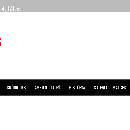
 de l’Aldea
 mes de julio repleto de actividades
s
ilero de la Monumental de Barcelona y padre de los toreros Enr
avegante», premiado como el novillo más bravo en San Adrián
al Coliseo Balear
aena de la noche y Ventura pone el Coliseo Balear en pie
CRÒNIQUES
AMBIENT TAURÍ
HISTÒRIA
GALERIA D’IMATGES