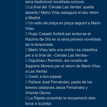
seva tradicional novellada concurs
La final del ‘Cénate Las Ventas’ queda
deserta i Mario Vilau assegura el seu retorn
a Madrid
Un estiu de plaça en plaça seguint a Mario
Vilau
Hugo Casado lluitarà per endur-se el
Racimo de Oro en la seva primera novellada
de la temporada
Mario Vilau talla una orella i es classifica
per a la final de «Cénate Las Ventas»
Orgulloso i Remirón, els novells de
Sagrario Moreno per al retorn de Mario Vilau
a Las Ventas
Ceret, a toro passat
Fallece José Fernández, padre de los
toreros catalanes Jesús Fernández y
Vicente Osuna
La Ràpita consolida la recuperació dels
bous a la platja