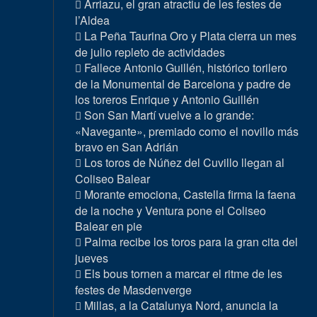
Arriazu, el gran atractiu de les festes de
l’Aldea
La Peña Taurina Oro y Plata cierra un mes
de julio repleto de actividades
Fallece Antonio Guillén, histórico torilero
de la Monumental de Barcelona y padre de
los toreros Enrique y Antonio Guillén
Son San Martí vuelve a lo grande:
«Navegante», premiado como el novillo más
bravo en San Adrián
Los toros de Núñez del Cuvillo llegan al
Coliseo Balear
Morante emociona, Castella firma la faena
de la noche y Ventura pone el Coliseo
Balear en pie
Palma recibe los toros para la gran cita del
jueves
Els bous tornen a marcar el ritme de les
festes de Masdenverge
Millas, a la Catalunya Nord, anuncia la