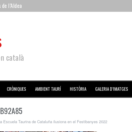
 de l’Aldea
 mes de julio repleto de actividades
ilero de la Monumental de Barcelona y padre de los toreros Enr
s
avegante», premiado como el novillo más bravo en San Adrián
al Coliseo Balear
en català
CRÒNIQUES
AMBIENT TAURÍ
HISTÒRIA
GALERIA D’IMATGES
BB92A85
a Escuela Taurina de Cataluña ilusiona en el Festibanyes 2022