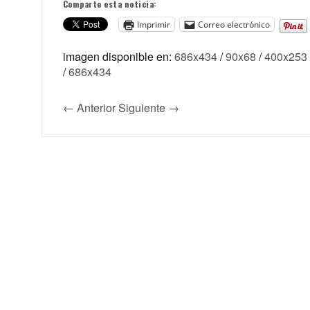
Comparte esta noticia:
Imprimir
Correo electrónico
imagen disponible en:
686x434
/
90x68
/
400x253
/
686x434
← Anterior
Siguiente →