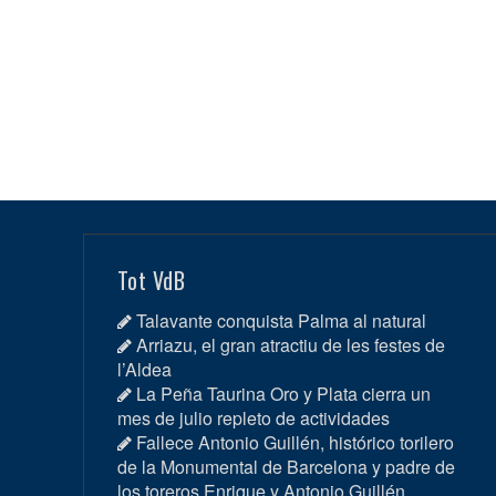
Tot VdB
Talavante conquista Palma al natural
Arriazu, el gran atractiu de les festes de
l’Aldea
La Peña Taurina Oro y Plata cierra un
mes de julio repleto de actividades
Fallece Antonio Guillén, histórico torilero
de la Monumental de Barcelona y padre de
los toreros Enrique y Antonio Guillén