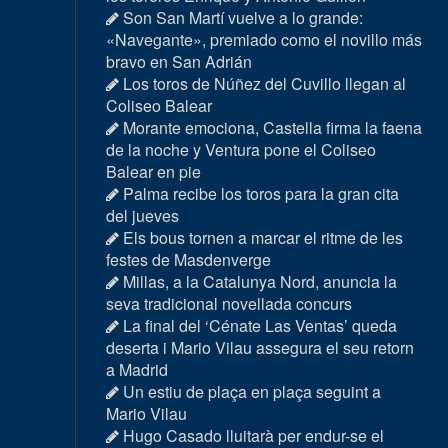
Son San Martí vuelve a lo grande:
«Navegante», premiado como el novillo más
bravo en San Adrián
Los toros de Núñez del Cuvillo llegan al
Coliseo Balear
Morante emociona, Castella firma la faena
de la noche y Ventura pone el Coliseo
Balear en pie
Palma recibe los toros para la gran cita
del jueves
Els bous tornen a marcar el ritme de les
festes de Masdenverge
Millas, a la Catalunya Nord, anuncia la
seva tradicional novellada concurs
La final del ‘Cénate Las Ventas’ queda
deserta i Mario Vilau assegura el seu retorn
a Madrid
Un estiu de plaça en plaça seguint a
Mario Vilau
Hugo Casado lluitarà per endur-se el