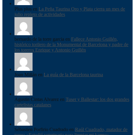
Plus plus en
La Peña Taurina Oro y Plata cierra un mes de
julio repleto de actividades
bernardo de la torre garcia en
Fallece Antonio Guillén,
histórico torilero de la Monumental de Barcelona y padre de
los toreros Enrique y Antonio Guillén
Joan Millán en
La guía de la Barcelona taurina
Agustin Cintas Alvarez en
Tuser y Ballestar: los dos grandes
cartelistas catalanes
Sébastien Porfirio Cuadrado en
Raúl Cuadrado, matador de
toros: «Estudié veterinaria para limpiar mi karma»