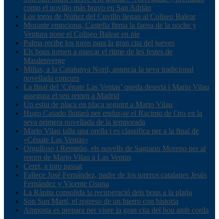
como el novillo más bravo en San Adrián
Los toros de Núñez del Cuvillo llegan al Coliseo Balear
Morante emociona, Castella firma la faena de la noche y
Ventura pone el Coliseo Balear en pie
Palma recibe los toros para la gran cita del jueves
Els bous tornen a marcar el ritme de les festes de
Masdenverge
Millas, a la Catalunya Nord, anuncia la seva tradicional
novellada concurs
La final del ‘Cénate Las Ventas’ queda deserta i Mario Vilau
assegura el seu retorn a Madrid
Un estiu de plaça en plaça seguint a Mario Vilau
Hugo Casado lluitarà per endur-se el Racimo de Oro en la
seva primera novellada de la temporada
Mario Vilau talla una orella i es classifica per a la final de
«Cénate Las Ventas»
Orgulloso i Remirón, els novells de Sagrario Moreno per al
retorn de Mario Vilau a Las Ventas
Ceret, a toro passat
Fallece José Fernández, padre de los toreros catalanes Jesús
Fernández y Vicente Osuna
La Ràpita consolida la recuperació dels bous a la platja
Son San Martí, el regreso de un hierro con historia
Amposta es prepara per viure la gran cita del bou amb corda