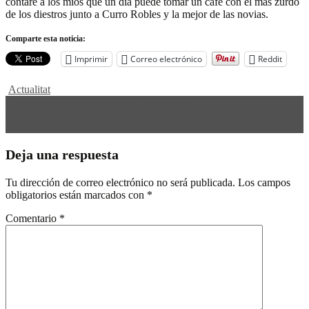
contaré a los míos que un día puede tomar un café con el más zurdo
de los diestros junto a Curro Robles y la mejor de las novias.
Comparte esta noticia:
Imprimir
Correo electrónico
Reddit
Actualitat
Navegación
←
La temporada dels nostres: Abel Robles
El Club Taurino de la Unión Extremeña de Sant Boi presenta la
de
seva XXVII conferència anual
→
entradas
Deja una respuesta
Tu dirección de correo electrónico no será publicada.
Los campos
obligatorios están marcados con
*
Comentario
*