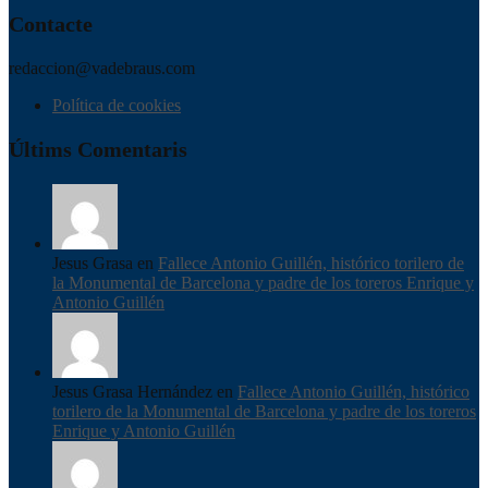
Contacte
redaccion@vadebraus.com
Política de cookies
Últims Comentaris
Jesus Grasa en
Fallece Antonio Guillén, histórico torilero de
la Monumental de Barcelona y padre de los toreros Enrique y
Antonio Guillén
Jesus Grasa Hernández en
Fallece Antonio Guillén, histórico
torilero de la Monumental de Barcelona y padre de los toreros
Enrique y Antonio Guillén