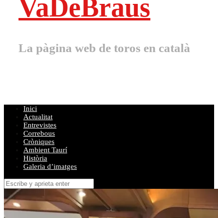
VaDeBraus
La pàgina web de toros en català
Inici
Actualitat
Entrevistes
Correbous
Cròniques
Ambient Taurí
Història
Galeria d’imatges
Buscar
por: