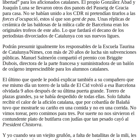
libertad” para los aficionados catalanes. El propio González Abad y
Joaquín Luna se llevaron otros dos panots del Passeig de Gracia
para casa. No se habían unido a los CDR ni pretendían tirarlos a las
forces d’ocupació
, estos sí que son
gent de pau
. Unas réplicas de
cerámica de las baldosas de la mítica calle de Barcelona eran los
originales trofeos de este año. Lo que fardará el decano de los
periodistas divorciados de Catalunya con sus nuevos ligues.
Podrán presumir igualmente los responsables de la Escuela Taurina
de Catalunya/Nimes, con más de 20 años de lucha sin subvenciones
públicas. Manuel Salmerón compartió el premio con Briggite
Dubois, directora de la parte francesa y suministradora de un balón
de oxígeno imprescindible para los alumnos catalanes.
El último que quede le podrá explicar también a su compañero que
ese mismo día un torero de la talla de El Cid volvió a esa Barcelona
olvidada 9 años después de su última puerta grande. Torero de
plazas grandes, ya se había despedido de todas ellas. Solo faltaba
recibir el calor de la afición catalana, que por cobardía de Balañá
tuvo que mostrarle su cariño en una comida y no en una corrida. No
vimos torear, pero comimos para tres. Por suerte no nos sirvieron el
contundente plato de butifarra con judías que tan pesado cayó al
President Chistorra
.
Y yo cuando sea un viejito gruñón, a falta de batallitas de la mili, les