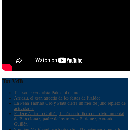
Tot VdB
Talavante conquista Palma al natural
Arriazu, el gran atractiu de les festes de l’Aldea
La Peña Taurina Oro y Plata cierra un mes de julio repleto de
actividades
Fallece Antonio Guillén, histórico torilero de la Monumental
de Barcelona y padre de los toreros Enrique y Antonio
Guillén
Son San Martí vuelve a lo grande: «Navegante», premiado