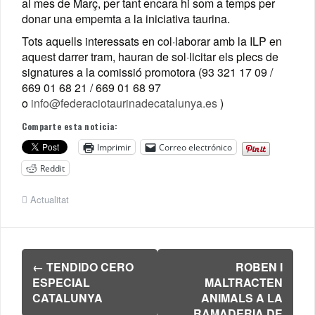
al mes de Març, per tant encara hi som a temps per
donar una empemta a la iniciativa taurina.
Tots aquells interessats en col·laborar amb la ILP en
aquest darrer tram, hauran de sol·licitar els plecs de
signatures a la comissió promotora (93 321 17 09 /
669 01 68 21 / 669 01 68 97
o
info@federaciotaurinadecatalunya.es
)
Comparte esta noticia:
Imprimir
Correo electrónico
Reddit
Actualitat
Navegación
←
TENDIDO CERO
ROBEN I
de
ESPECIAL
MALTRACTEN
entradas
CATALUNYA
ANIMALS A LA
RAMADERIA DE