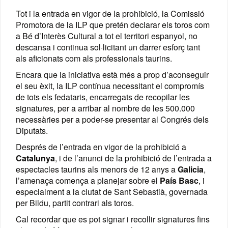
Tot i la entrada en vigor de la prohibició, la Comissió
Promotora de la ILP que pretén declarar els toros com
a Bé d’Interès Cultural a tot el territori espanyol, no
descansa i continua sol·licitant un darrer esforç tant
als aficionats com als professionals taurins.
Encara que la iniciativa està més a prop d’aconseguir
el seu èxit, la ILP contínua necessitant el compromís
de tots els fedataris, encarregats de recopilar les
signatures, per a arribar al nombre de les 500.000
necessàries per a poder-se presentar al Congrés dels
Diputats.
Després de l’entrada en vigor de la prohibició a
Catalunya
, i de l’anunci de la prohibició de l’entrada a
espectacles taurins als menors de 12 anys a
Galicia
,
l’amenaça comença a planejar sobre el
País Basc
, i
especialment a la ciutat de Sant Sebastià, governada
per Bildu, partit contrari als toros.
Cal recordar que es pot signar i recollir signatures fins