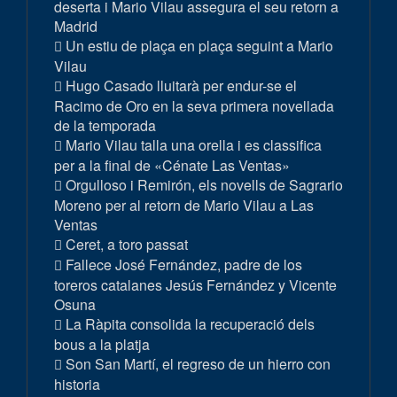
deserta i Mario Vilau assegura el seu retorn a
Madrid
Un estiu de plaça en plaça seguint a Mario
Vilau
Hugo Casado lluitarà per endur-se el
Racimo de Oro en la seva primera novellada
de la temporada
Mario Vilau talla una orella i es classifica
per a la final de «Cénate Las Ventas»
Orgulloso i Remirón, els novells de Sagrario
Moreno per al retorn de Mario Vilau a Las
Ventas
Ceret, a toro passat
Fallece José Fernández, padre de los
toreros catalanes Jesús Fernández y Vicente
Osuna
La Ràpita consolida la recuperació dels
bous a la platja
Son San Martí, el regreso de un hierro con
historia