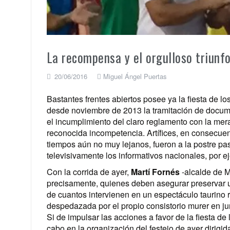
La recompensa y el orgulloso triunfo
20/06/2016
Miguel Ángel Puertas
Bastantes frentes abiertos posee ya la fiesta de l
desde noviembre de 2013 la tramitación de docum
el incumplimiento del claro reglamento con la mera
reconocida incompetencia. Artífices, en consecuen
tiempos aún no muy lejanos, fueron a la postre pas
televisivamente los informativos nacionales, por e
Con la corrida de ayer,
Martí Fornés
-alcalde de M
precisamente, quienes deben asegurar preservar un 
de cuantos intervienen en un espectáculo taurino 
despedazada por el propio consistorio murer en j
Si de impulsar las acciones a favor de la fiesta de 
cabo en la organización del festejo de ayer dirigid