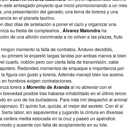
n este arriesgado proyecto que inició promocionando a un mes
ta, una presentación del ganado, una terna de toreros y una
ancia en el planeta taurino.
n diez días de antelación a poner el cazo y organizar una
ganiza su fiesta de cumpleaños ,
Álvarez Malondra
ha
ión de una afición conminada a no volver a las plazas, fruto
 ningún momento la falta de contratos. Anduvo decidido,
A su primero le enjaretó largas tandas por ambas manos si bien
el cuarto, noblón pero con cierta falta de transmisión, cabe
o capotero. Redondeó momentos de empaque e importancia por
a figura con gusto y torería. Además manejó bien los aceros.
da en hombros exigen contrataciones.
enza torera a
Morenito de Aranda
al no abreviar con el
 brevedad posible tras haberse inhabilitado en el último tercio
ndo en uno de los burladeros. Para más inri despachó al animal
jonazo. El quinto fue, quizás, el mejor del sexteto. Con él sí
. Seria labor, sin aspavientos y jugando la cintura en diversas
a certera media estocada en la cruz y paseó un apéndice.
cómodo y ausente con falta de acoplamiento en su lote.