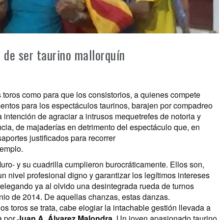
 de ser taurino mallorquín
os toros como para que los consistorios, a quienes compete
entos para los espectáculos taurinos, barajen por compadreo
 intención de agraciar a intrusos mequetrefes de notoria y
cia, de majaderías en detrimento del espectáculo que, en
aportes justificados para recorrer
jemplo.
uro- y su cuadrilla cumplieron burocráticamente. Ellos son,
nivel profesional digno y garantizar los legítimos intereses
relegando ya al olvido una desintegrada rueda de turnos
unio de 2014. De aquellas chanzas, estas danzas.
los toros se trata, cabe elogiar la intachable gestión llevada a
a por
Juan A. Álvarez Malondra
. Un joven apasionado taurino