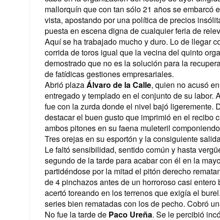
mallorquín que con tan sólo 21 años se embarcó e
vista, apostando por una política de precios insóli
puesta en escena digna de cualquier feria de relev
Aquí se ha trabajado mucho y duro. Lo de llegar co
corrida de toros igual que la vecina del quinto or
demostrado que no es la solución para la recuperac
de fatídicas gestiones empresariales.
Abrió plaza
Álvaro de la Calle
, quien no acusó en
entregado y templado en el conjunto de su labor. 
fue con la zurda donde el nivel bajó ligeremente. D
destacar el buen gusto que imprimió en el recib
ambos pitones en su faena muleteril componiendo l
Tres orejas en su esportón y la consiguiente sali
Le faltó sensibilidad, sentido común y hasta vergü
segundo de la tarde para acabar con él en la mayor
partidéndose por la mitad el pitón derecho remata
de 4 pinchazos antes de un horroroso casi entero ba
acertó toreando en los terrenos que exigía el burel
series bien rematadas con los de pecho. Cobró un
No fue la tarde de
Paco Ureña
. Se le percibió in