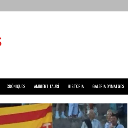
 de l’Aldea
s
 mes de julio repleto de actividades
ilero de la Monumental de Barcelona y padre de los toreros Enr
avegante», premiado como el novillo más bravo en San Adrián
al Coliseo Balear
CRÒNIQUES
AMBIENT TAURÍ
HISTÒRIA
GALERIA D’IMATGES