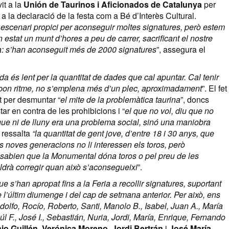
it a la
Unión de Taurinos i Aficionados de Catalunya
per
 la declaració de la festa com a Bé d’Interès Cultural.
 escenari propici per aconseguir moltes signatures, però estem
 estat un munt d’hores a peu de carrer, sacrificant el nostre
ena: s’han aconseguit més de 2000 signatures
”, assegura el
a és lent per la quantitat de dades que cal apuntar. Cal tenir
a bon ritme, no s’emplena més d’un plec, aproximadament
”. El fet
it per desmuntar “
el mite de la problemàtica taurina
”, doncs
tar en contra de les prohibicions i “
el que no vol, diu que no
 que ni de lluny era una problema social, sinó una maniobra
 ressalta
“la quantitat de gent jove, d’entre 18 i 30 anys, que
s noves generacions no li interessen els toros, però
sabien que la Monumental dóna toros o pel preu de les
ldrà corregir quan això s’aconsegueixi
”.
que s’han apropat fins a la Feria a recollir signatures, suportant
 de l’últim diumenge i del cap de setmana anterior. Per això, ens
olfo, Rocío, Roberto, Santi, Manolo B., Isabel, Juan A., María
F., José I., Sebastián, Nuria, Jordi, María, Enrique, Fernando
io Guillén
,
Verónica Moreno
,
Jordi Bertrán
i
José María