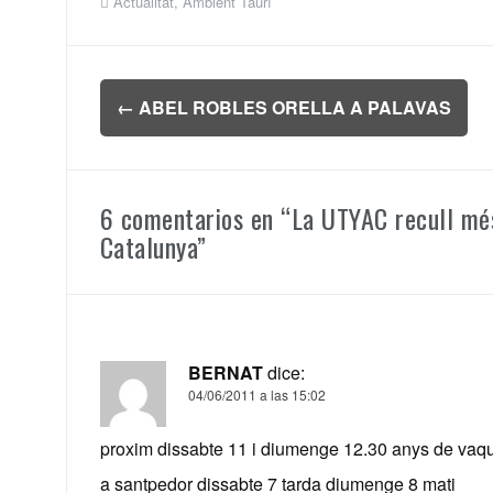
Actualitat
,
Ambient Taurí
Navegación
←
ABEL ROBLES ORELLA A PALAVAS
de
entradas
6 comentarios en “
La UTYAC recull més
Catalunya
”
BERNAT
dice:
04/06/2011 a las 15:02
proxim dissabte 11 i diumenge 12.30 anys de vaqu
a santpedor dissabte 7 tarda diumenge 8 mati