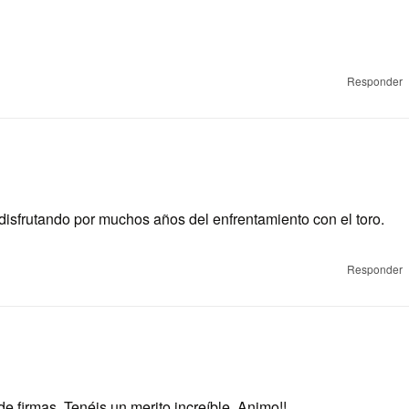
Responder
sfrutando por muchos años del enfrentamiento con el toro.
Responder
e firmas. Tenéis un merito increíble. Animo!!