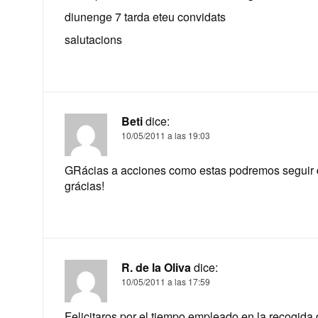
diunenge 7 tarda eteu convidats
salutacions
Beti
dice:
10/05/2011 a las 19:03
GRácias a acciones como estas podremos seguir di
grácias!
R. de la Oliva
dice:
10/05/2011 a las 17:59
Felicitaros por el tiempo empleado en la recogida d