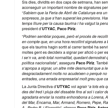
Sis dies, dividits en dos caps de setmana, han serv
aconseguir un important nombre de signatures per a
“
Sabíem que la Feria de Abril de Catalunya era un
sorpresos, ja que s’han superat les previsions. Han
temps lliure per la causa taurina i ha valgut la p
president d’
UTYAC
,
Paco Píriz
.
“
Podrien semblar poques, però el procés de recollid
en compte que, en una hora recollint signatures 
que els taurins hagin sortit al carrer també ha serv
moltes gent es decideix a signar per afició o per es
i se’n va, amb total normalitat, quedant demostrat
política nacionalista
”, assegura
Paco Píriz
. També
s’apropa a signar, un altre mite desmuntat que a le
desgraciadament molts no acudeixen o perquè no 
entrades, una errada empresarial molt greu que ca
La Junta Directiva d’
UTYAC
vol agrair “
a tots els 
des del fred i pluja del dissabte fins al sol i calor
agradaria enviar la nostra enhorabona a Lorena, Ad
del Mar, Encarna, Mar, Armand, Romero, Pepe, Raúl 
A., Pedro B. i Florentín
”, afirmen
Paco Píriz
,
Anton