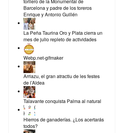
torilero de la Monumental de
Barcelona y padre de los toreros
Enrique y Antonio Guillén
La Peña Taurina Oro y Plata cierra un
mes de julio repleto de actividades
Webp.net-gifmaker
Arriazu, el gran atractiu de les festes
de l’Aldea
Talavante conquista Palma al natural
Hierros de ganaderías. ¿Los acertarás
todos?