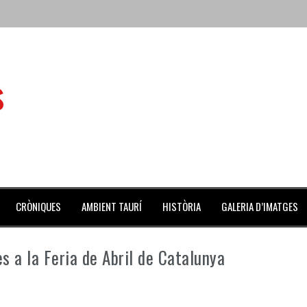
 de l’Aldea
s
 mes de julio repleto de actividades
ilero de la Monumental de Barcelona y padre de los toreros Enr
avegante», premiado como el novillo más bravo en San Adrián
al Coliseo Balear
CRÒNIQUES
AMBIENT TAURÍ
HISTÒRIA
GALERIA D’IMATGES
s a la Feria de Abril de Catalunya