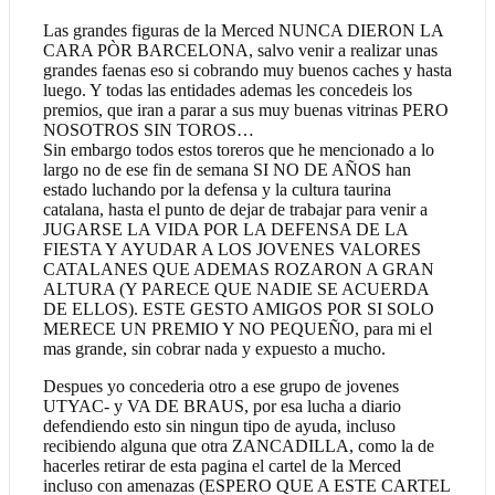
Las grandes figuras de la Merced NUNCA DIERON LA
CARA PÒR BARCELONA, salvo venir a realizar unas
grandes faenas eso si cobrando muy buenos caches y hasta
luego. Y todas las entidades ademas les concedeis los
premios, que iran a parar a sus muy buenas vitrinas PERO
NOSOTROS SIN TOROS…
Sin embargo todos estos toreros que he mencionado a lo
largo no de ese fin de semana SI NO DE AÑOS han
estado luchando por la defensa y la cultura taurina
catalana, hasta el punto de dejar de trabajar para venir a
JUGARSE LA VIDA POR LA DEFENSA DE LA
FIESTA Y AYUDAR A LOS JOVENES VALORES
CATALANES QUE ADEMAS ROZARON A GRAN
ALTURA (Y PARECE QUE NADIE SE ACUERDA
DE ELLOS). ESTE GESTO AMIGOS POR SI SOLO
MERECE UN PREMIO Y NO PEQUEÑO, para mi el
mas grande, sin cobrar nada y expuesto a mucho.
Despues yo concederia otro a ese grupo de jovenes
UTYAC- y VA DE BRAUS, por esa lucha a diario
defendiendo esto sin ningun tipo de ayuda, incluso
recibiendo alguna que otra ZANCADILLA, como la de
hacerles retirar de esta pagina el cartel de la Merced
incluso con amenazas (ESPERO QUE A ESTE CARTEL