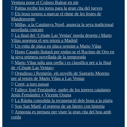
Ventura pone el Coliseo Balear en pie
Palma recibe los toros para la gran cita del jueves
Els bous tornen a marcar el ritme de les festes de
Masdenverge
Millas, a la Catalunya Nord, anuncia la seva tradicional
novellada concurs
La final del ‘Cénate Las Ventas’ queda deserta i Mario
Vilau assegura el seu retorn a Madrid
Un estiu de plaça en plaça seguint a Mario Vilau
Hugo Casado lluitarà per endur-se el Racimo de Oro en
la seva primera novellada de la temporada
Mario Vilau talla una orella i es classifica per a la final
de «Cénate Las Ventas»
Orgulloso i Remirón, els novells de Sagrario Moreno
per al retorn de Mario Vilau a Las Ventas
Ceret, a toro passat
Fallece José Fernández, padre de los toreros catalanes
Jesús Fernández y Vicente Osuna
La Ràpita consolida la recuperació dels bous a la platja
Son San Martí, el regreso de un hierro con historia
Amposta es prepara per viure la gran cita del bou amb
corda