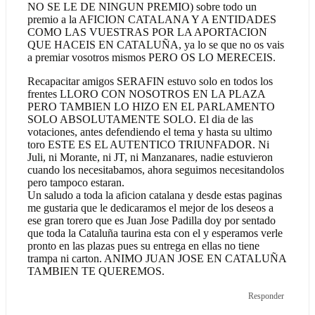
NO SE LE DE NINGUN PREMIO) sobre todo un
premio a la AFICION CATALANA Y A ENTIDADES
COMO LAS VUESTRAS POR LA APORTACION
QUE HACEIS EN CATALUÑA, ya lo se que no os vais
a premiar vosotros mismos PERO OS LO MERECEIS.
Recapacitar amigos SERAFIN estuvo solo en todos los
frentes LLORO CON NOSOTROS EN LA PLAZA
PERO TAMBIEN LO HIZO EN EL PARLAMENTO
SOLO ABSOLUTAMENTE SOLO. El dia de las
votaciones, antes defendiendo el tema y hasta su ultimo
toro ESTE ES EL AUTENTICO TRIUNFADOR. Ni
Juli, ni Morante, ni JT, ni Manzanares, nadie estuvieron
cuando los necesitabamos, ahora seguimos necesitandolos
pero tampoco estaran.
Un saludo a toda la aficion catalana y desde estas paginas
me gustaria que le dedicaramos el mejor de los deseos a
ese gran torero que es Juan Jose Padilla doy por sentado
que toda la Cataluña taurina esta con el y esperamos verle
pronto en las plazas pues su entrega en ellas no tiene
trampa ni carton. ANIMO JUAN JOSE EN CATALUÑA
TAMBIEN TE QUEREMOS.
Responder