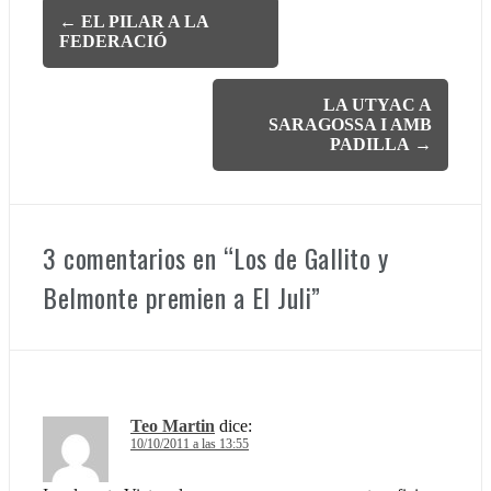
Navegación
←
EL PILAR A LA
FEDERACIÓ
de
entradas
LA UTYAC A
SARAGOSSA I AMB
PADILLA
→
3 comentarios en “
Los de Gallito y
Belmonte premien a El Juli
”
Teo Martin
dice:
10/10/2011 a las 13:55