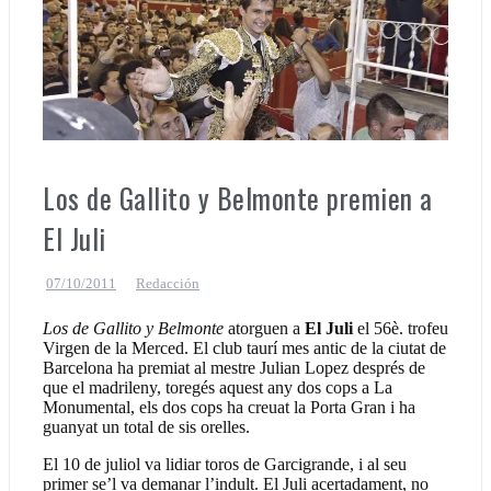
Son San Martí vuelve a lo grande: «Navegante», premiado
como el novillo más bravo en San Adrián
Los toros de Núñez del Cuvillo llegan al Coliseo Balear
Los de Gallito y Belmonte premien a
El Juli
07/10/2011
Redacción
Los de Gallito y Belmonte
atorguen a
El Juli
el 56è. trofeu
Virgen de la Merced. El club taurí mes antic de la ciutat de
Barcelona ha premiat al mestre Julian Lopez després de
que el madrileny, toregés aquest any dos cops a La
Monumental, els dos cops ha creuat la Porta Gran i ha
guanyat un total de sis orelles.
El 10 de juliol va lidiar toros de Garcigrande, i al seu
primer se’l va demanar l’indult. El Juli acertadament, no