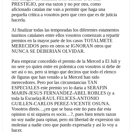
PRESTIGIO, por esa razon y no por otra, como
aficionado catalan me vais a permitir que haga una
pequeña critica a vosotros pero que creo que es de juticia
hacerla.
Al finalizar todas las temporadas los diferentes estamentos
taurinos catalanes entre ellos vosotros comenzais a repartir
premios en la mayor parte de los casos TOTALMETE
MERECIDOS pero en otros se IGNORAN otros que
NUNCA SE DEBERIAN OLVIDAR.
Para empezar concedido el premio de la Merced a El Juli y
no sere yo quien entre en polemica con vosotros si debe de
ser asi o no, pero si tengo que deciros que todo el elenco
de figuras que han venido a la Merced han sido
merecedores. Pero por las circunstancias TAN
ESPECIALES este premio yo lo daria a SERAFIN
MARIN-JESUS FERNANDEZ-ABEL ROBLES (y a
toda la Escuela)-RAUL FELICES-ANTONIO
GUILLEN-CARLOS PEREZ-VICENTE OSUNA.
Vosotros direis…¿en que se basa este tio para dar esta
opinion si ni siquiera es socio…?, pues bien teneis razon
no soy nadie para opinar, pero mi libertad de expresion sin
molestar a nadie creo que puedo expresarla y asi lo voy a
hacer.