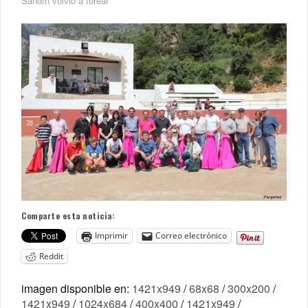
Sandín volvió a torear
Comparte esta noticia:
Imprimir
Correo electrónico
Reddit
imagen disponible en:
1421x949
/
68x68
/
300x200
/
1421x949
/
1024x684
/
400x400
/
1421x949
/