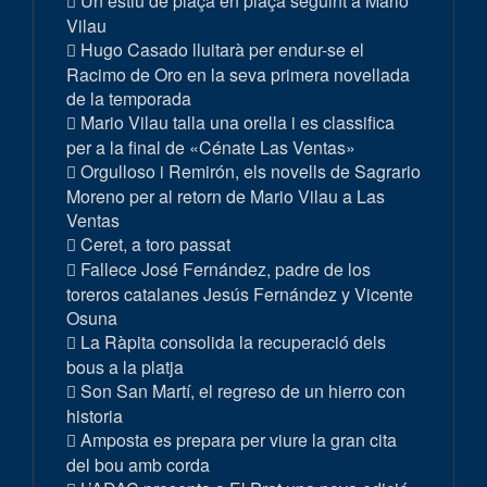
Un estiu de plaça en plaça seguint a Mario
Vilau
Hugo Casado lluitarà per endur-se el
Racimo de Oro en la seva primera novellada
de la temporada
Mario Vilau talla una orella i es classifica
per a la final de «Cénate Las Ventas»
Orgulloso i Remirón, els novells de Sagrario
Moreno per al retorn de Mario Vilau a Las
Ventas
Ceret, a toro passat
Fallece José Fernández, padre de los
toreros catalanes Jesús Fernández y Vicente
Osuna
La Ràpita consolida la recuperació dels
bous a la platja
Son San Martí, el regreso de un hierro con
historia
Amposta es prepara per viure la gran cita
del bou amb corda