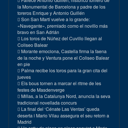
Fallece Antonio Guillén, histórico torilero de
la Monumental de Barcelona y padre de los
toreros Enrique y Antonio Guillén
Son San Martí vuelve a lo grande:
«Navegante», premiado como el novillo más
bravo en San Adrián
Los toros de Núñez del Cuvillo llegan al
Coliseo Balear
Morante emociona, Castella firma la faena
de la noche y Ventura pone el Coliseo Balear
en pie
Palma recibe los toros para la gran cita del
jueves
Els bous tornen a marcar el ritme de les
festes de Masdenverge
Millas, a la Catalunya Nord, anuncia la seva
tradicional novellada concurs
La final del ‘Cénate Las Ventas’ queda
deserta i Mario Vilau assegura el seu retorn a
Madrid