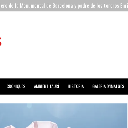
ilero de la Monumental de Barcelona y padre de los toreros Enr
avegante», premiado como el novillo más bravo en San Adrián
al Coliseo Balear
s
aena de la noche y Ventura pone el Coliseo Balear en pie
ta del jueves
 mes de julio repleto de actividades
CRÒNIQUES
AMBIENT TAURÍ
HISTÒRIA
GALERIA D’IMATGES