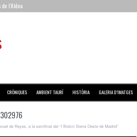
 de l’Aldea
 mes de julio repleto de actividades
ilero de la Monumental de Barcelona y padre de los toreros Enr
s
avegante», premiado como el novillo más bravo en San Adrián
al Coliseo Balear
CRÒNIQUES
AMBIENT TAURÍ
HISTÒRIA
GALERIA D’IMATGES
D302976
nuel de Reyes, a la semifinal del “I Bolsín Sierra Oeste de Madrid”