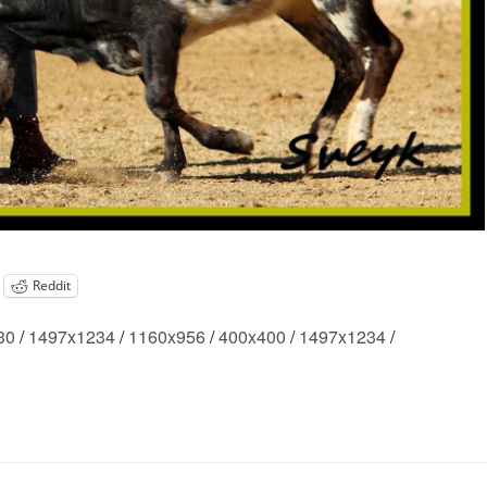
Reddit
30
/
1497x1234
/
1160x956
/
400x400
/
1497x1234
/