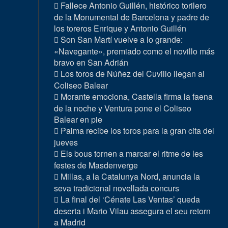
Fallece Antonio Guillén, histórico torilero
de la Monumental de Barcelona y padre de
los toreros Enrique y Antonio Guillén
Son San Martí vuelve a lo grande:
«Navegante», premiado como el novillo más
bravo en San Adrián
Los toros de Núñez del Cuvillo llegan al
Coliseo Balear
Morante emociona, Castella firma la faena
de la noche y Ventura pone el Coliseo
Balear en pie
Palma recibe los toros para la gran cita del
jueves
Els bous tornen a marcar el ritme de les
festes de Masdenverge
Millas, a la Catalunya Nord, anuncia la
seva tradicional novellada concurs
La final del ‘Cénate Las Ventas’ queda
deserta i Mario Vilau assegura el seu retorn
a Madrid