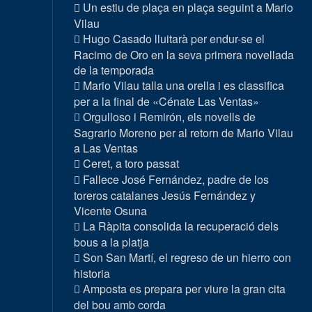
Un estiu de plaça en plaça seguint a Mario
Vilau
Hugo Casado lluitarà per endur-se el
Racimo de Oro en la seva primera novellada
de la temporada
Mario Vilau talla una orella i es classifica
per a la final de «Cénate Las Ventas»
Orgulloso i Remirón, els novells de
Sagrario Moreno per al retorn de Mario Vilau
a Las Ventas
Ceret, a toro passat
Fallece José Fernández, padre de los
toreros catalanes Jesús Fernández y
Vicente Osuna
La Ràpita consolida la recuperació dels
bous a la platja
Son San Martí, el regreso de un hierro con
historia
Amposta es prepara per viure la gran cita
del bou amb corda