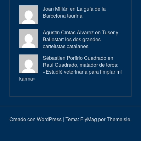
Joan Millán en
La guía de la
Barcelona taurina
Agustin Cintas Alvarez en
Tuser y
Ballestar: los dos grandes
cartelistas catalanes
Sébastien Porfirio Cuadrado en
Raúl Cuadrado, matador de toros:
«Estudié veterinaria para limpiar mi
karma»
Creado con WordPress
|
Tema:
FlyMag
por Themeisle.
Inici
Actualitat
Entrevistes
Correbous
Cròniques
Ambient
Història
Galeria