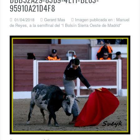
95910A21D4F8
01/04/2018
Gerard Mas
Imagen publicada en :
Manuel
de Reyes, a la semifinal del “I Bolsín Sierra Oeste de Madrid”