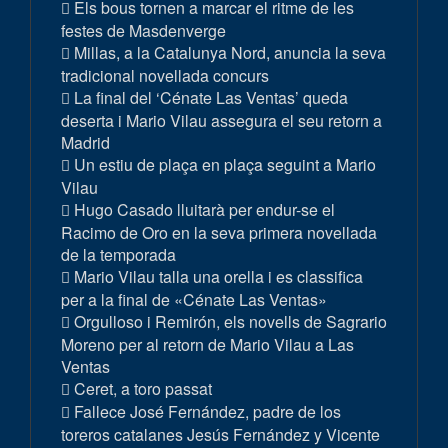
Els bous tornen a marcar el ritme de les
festes de Masdenverge
Millas, a la Catalunya Nord, anuncia la seva
tradicional novellada concurs
La final del ‘Cénate Las Ventas’ queda
deserta i Mario Vilau assegura el seu retorn a
Madrid
Un estiu de plaça en plaça seguint a Mario
Vilau
Hugo Casado lluitarà per endur-se el
Racimo de Oro en la seva primera novellada
de la temporada
Mario Vilau talla una orella i es classifica
per a la final de «Cénate Las Ventas»
Orgulloso i Remirón, els novells de Sagrario
Moreno per al retorn de Mario Vilau a Las
Ventas
Ceret, a toro passat
Fallece José Fernández, padre de los
toreros catalanes Jesús Fernández y Vicente