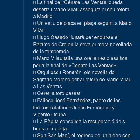
La final del ‘Cénate Las Ventas’ queda
deserta i Mario Vilau assegura el seu retorn
a Madrid
Un estiu de plaça en plaça seguint a Mario
Vilau
Hugo Casado lluitarà per endur-se el
Racimo de Oro en la seva primera novellada
de la temporada
Mario Vilau talla una orella i es classifica
per a la final de «Cénate Las Ventas»
Orgulloso i Remirón, els novells de
Sagrario Moreno per al retorn de Mario Vilau
a Las Ventas
Ceret, a toro passat
Fallece José Fernández, padre de los
toreros catalanes Jesús Fernández y
Vicente Osuna
La Ràpita consolida la recuperació dels
bous a la platja
Son San Martí, el regreso de un hierro con