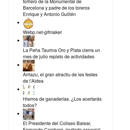
torilero de la Monumental de
Barcelona y padre de los toreros
Enrique y Antonio Guillén
Webp.net-gifmaker
La Peña Taurina Oro y Plata cierra un
mes de julio repleto de actividades
Arriazu, el gran atractiu de les festes
de l’Aldea
Hierros de ganaderías. ¿Los acertarás
todos?
El Presidente del Coliseo Balear,
Fernando Corchero, invitado especial