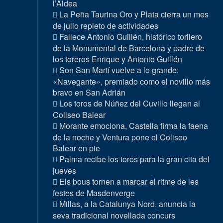
l’Aldea
La Peña Taurina Oro y Plata cierra un mes
de julio repleto de actividades
Fallece Antonio Guillén, histórico torilero
de la Monumental de Barcelona y padre de
los toreros Enrique y Antonio Guillén
Son San Martí vuelve a lo grande:
«Navegante», premiado como el novillo más
bravo en San Adrián
Los toros de Núñez del Cuvillo llegan al
Coliseo Balear
Morante emociona, Castella firma la faena
de la noche y Ventura pone el Coliseo
Balear en pie
Palma recibe los toros para la gran cita del
jueves
Els bous tornen a marcar el ritme de les
festes de Masdenverge
Millas, a la Catalunya Nord, anuncia la
seva tradicional novellada concurs