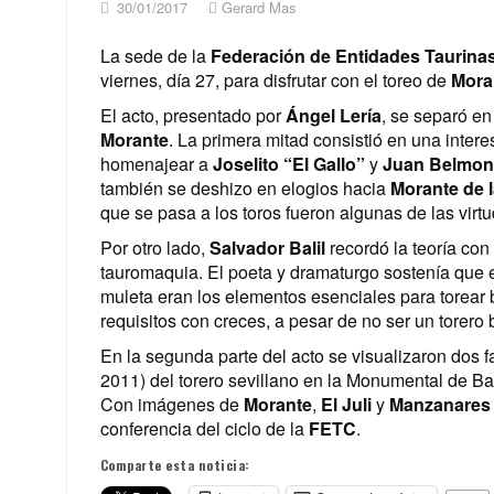
30/01/2017
Gerard Mas
La sede de la
Federación de Entidades Taurina
viernes, día 27, para disfrutar con el toreo de
Mora
El acto, presentado por
Ángel Lería
, se separó e
Morante
. La primera mitad consistió en una inter
homenajear a
Joselito “El Gallo”
y
Juan Belmon
también se deshizo en elogios hacia
Morante de l
que se pasa a los toros fueron algunas de las virtu
Por otro lado,
Salvador Balil
recordó la teoría con
tauromaquia. El poeta y dramaturgo sostenía que e
muleta eran los elementos esenciales para torear
requisitos con creces, a pesar de no ser un torero 
En la segunda parte del acto se visualizaron dos f
2011) del torero sevillano en la Monumental de B
Con imágenes de
Morante
,
El Juli
y
Manzanares
conferencia del ciclo de la
FETC
.
Comparte esta noticia: