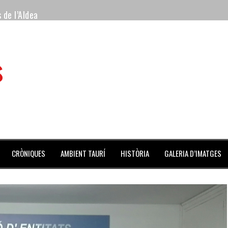
 de l’Aldea
 mes de julio repleto de actividades
s
ilero de la Monumental de Barcelona y padre de los toreros Enr
avegante», premiado como el novillo más bravo en San Adrián
al Coliseo Balear
aena de la noche y Ventura pone el Coliseo Balear en pie
CRÒNIQUES
AMBIENT TAURÍ
HISTÒRIA
GALERIA D’IMATGES