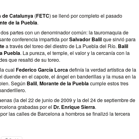
s de Catalunya
(
FETC
) se llenó por completo el pasado
nte de la Puebla
.
n dos partes con un denominador común: la tauromaquia de
esante conferencia impartida por
Salvador Balil
que sirvió para
te
a través del toreo del diestro de La Puebla del Río.
Balil
a Puebla
. La pureza, el temple, el valor y la cercanía con la
des que resaltó de su toreo.
 la cual
Federico García Lorca
definía la verdad artística de la
l duende en el capote, el ángel en banderillas y la musa en la
 bien. Según
Balil
,
Morante de la Puebla
cumple estos tres
banderillero.
aenas (la del 22 de junio de 2009 y la del 24 de septiembre de
arcelona grabadas por el
Dr. Enrique Sierra
.
por las calles de Barcelona a hombros se finalizó la tercera