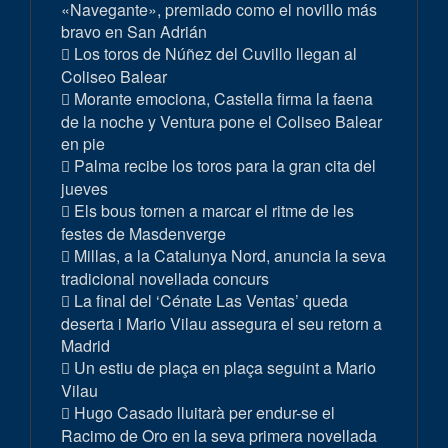
«Navegante», premiado como el novillo más
bravo en San Adrián
Los toros de Núñez del Cuvillo llegan al
Coliseo Balear
Morante emociona, Castella firma la faena
de la noche y Ventura pone el Coliseo Balear
en pie
Palma recibe los toros para la gran cita del
jueves
Els bous tornen a marcar el ritme de les
festes de Masdenverge
Millas, a la Catalunya Nord, anuncia la seva
tradicional novellada concurs
La final del ‘Cénate Las Ventas’ queda
deserta i Mario Vilau assegura el seu retorn a
Madrid
Un estiu de plaça en plaça seguint a Mario
Vilau
Hugo Casado lluitarà per endur-se el
Racimo de Oro en la seva primera novellada