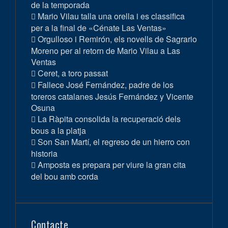
de la temporada
Mario Vilau talla una orella i es classifica
per a la final de «Cénate Las Ventas»
Orgulloso i Remirón, els novells de Sagrario
Moreno per al retorn de Mario Vilau a Las
Ventas
Ceret, a toro passat
Fallece José Fernández, padre de los
toreros catalanes Jesús Fernández y Vicente
Osuna
La Ràpita consolida la recuperació dels
bous a la platja
Son San Martí, el regreso de un hierro con
historia
Amposta es prepara per viure la gran cita
del bou amb corda
Contacte