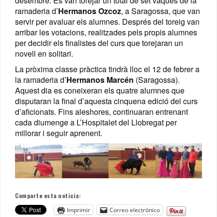
desembre. Es van torejar un total de set vaques de la
ramaderia d’
Hermanos Ozcoz
, a Saragossa, que van
servir per avaluar els alumnes. Després del toreig van
arribar les votacions, realitzades pels propis alumnes
per decidir els finalistes del curs que torejaran un
novell en solitari.
La pròxima classe pràctica tindrà lloc el 12 de febrer a
la ramaderia d’
Hermanos
Marcén
(Saragossa).
Aquest dia es coneixeran els quatre alumnes que
disputaran la final d’aquesta cinquena edició del curs
d’aficionats. Fins aleshores, continuaran entrenant
cada diumenge a L’Hospitalet del Llobregat per
millorar i seguir aprenent.
Comparte esta noticia:
Imprimir
Correo electrónico