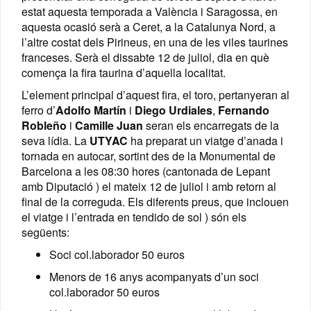
estat aquesta temporada a València i Saragossa, en
aquesta ocasió serà a Ceret, a la Catalunya Nord, a
l’altre costat dels Pirineus, en una de les viles taurines
franceses. Serà el dissabte 12 de juliol, dia en què
comença la fira taurina d’aquella localitat.
L’element principal d’aquest fira, el toro, pertanyeran al
ferro d’
Adolfo Martín
i
Diego Urdiales
,
Fernando
Robleño
i
Camille Juan
seran els encarregats de la
seva lídia. La
UTYAC
ha preparat un viatge d’anada i
tornada en autocar, sortint des de la Monumental de
Barcelona a les 08:30 hores (cantonada de Lepant
amb Diputació ) el mateix 12 de juliol i amb retorn al
final de la correguda. Els diferents preus, que inclouen
el viatge i l’entrada en tendido de sol ) són els
següents:
Soci col.laborador 50 euros
Menors de 16 anys acompanyats d’un soci
col.laborador 50 euros