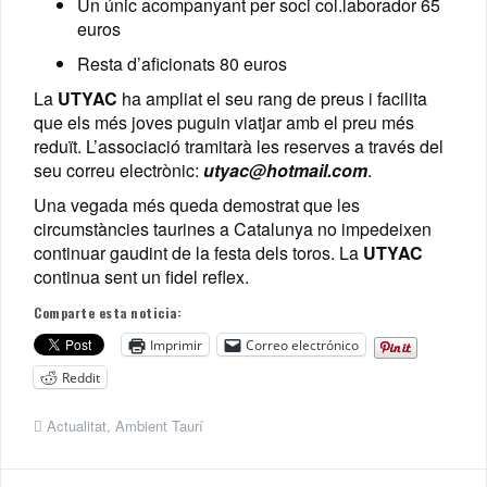
Un únic acompanyant per soci col.laborador 65
euros
Resta d’aficionats 80 euros
La
UTYAC
ha ampliat el seu rang de preus i facilita
que els més joves puguin viatjar amb el preu més
reduït. L’associació tramitarà les reserves a través del
seu correu electrònic:
utyac@hotmail.com
.
Una vegada més queda demostrat que les
circumstàncies taurines a Catalunya no impedeixen
continuar gaudint de la festa dels toros. La
UTYAC
continua sent un fidel reflex.
Comparte esta noticia:
Imprimir
Correo electrónico
Reddit
Actualitat
,
Ambient Taurí