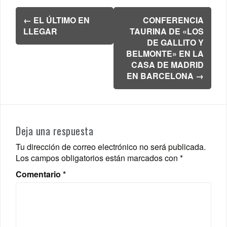
Navegación
←
EL ÚLTIMO EN
CONFERENCIA
de
LLEGAR
TAURINA DE «LOS
entradas
DE GALLITO Y
BELMONTE» EN LA
CASA DE MADRID
EN BARCELONA
→
Deja una respuesta
Tu dirección de correo electrónico no será publicada.
Los campos obligatorios están marcados con
*
Comentario
*