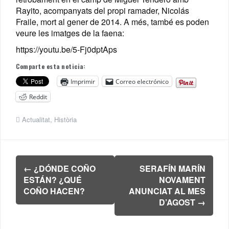
Rayito, acompanyats del propi ramader, Nicolás
Fraile, mort al gener de 2014. A més, també es poden
veure les imatges de la faena:
https://youtu.be/5-Fj0dptAps
Comparte esta noticia:
Imprimir
Correo electrónico
Reddit
Actualitat
,
Història
Navegación
←
¿DÓNDE COÑO
SERAFÍN MARÍN
de
ESTÁN? ¿QUÉ
NOVAMENT
entradas
COÑO HACEN?
ANUNCIAT AL MES
D’AGOST
→