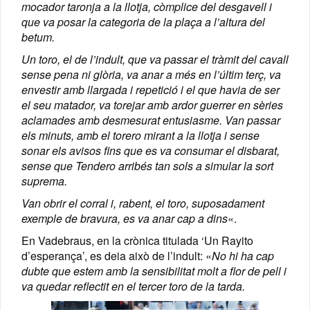
mocador taronja a la llotja, còmplice del desgavell i
que va posar la categoria de la plaça a l’altura del
betum.
Un toro, el de l’indult, que va passar el tràmit del cavall
sense pena ni glòria, va anar a més en l’últim terç, va
envestir amb llargada i repetició i el que havia de ser
el seu matador, va torejar amb ardor guerrer en sèries
aclamades amb desmesurat entusiasme. Van passar
els minuts, amb el torero mirant a la llotja i sense
sonar els avisos fins que es va consumar el disbarat,
sense que Tendero arribés tan sols a simular la sort
suprema.
Van obrir el corral i, rabent, el toro, suposadament
exemple de bravura, es va anar cap a dins
«.
En Vadebraus, en la crònica titulada ‘Un Rayito
d’esperança’, es deia això de l’indult: «
No hi ha cap
dubte que estem amb la sensibilitat molt a flor de pell i
va quedar reflectit en el tercer toro de la tarda.