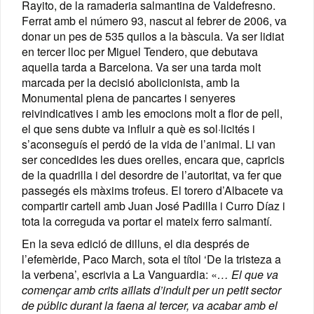
Rayito, de la ramaderia salmantina de Valdefresno.
Ferrat amb el número 93, nascut al febrer de 2006, va
donar un pes de 535 quilos a la bàscula. Va ser lidiat
en tercer lloc per Miguel Tendero, que debutava
aquella tarda a Barcelona. Va ser una tarda molt
marcada per la decisió abolicionista, amb la
Monumental plena de pancartes i senyeres
reivindicatives i amb les emocions molt a flor de pell,
el que sens dubte va influir a què es sol·licités i
s’aconseguís el perdó de la vida de l’animal. Li van
ser concedides les dues orelles, encara que, capricis
de la quadrilla i del desordre de l’autoritat, va fer que
passegés els màxims trofeus. El torero d’Albacete va
compartir cartell amb Juan José Padilla i Curro Díaz i
tota la correguda va portar el mateix ferro salmantí.
En la seva edició de dilluns, el dia després de
l’efemèride, Paco March, sota el títol ‘De la tristeza a
la verbena’, escrivia a La Vanguardia: «
… El que va
començar amb crits aïllats d’indult per un petit sector
de públic durant la faena al tercer, va acabar amb el