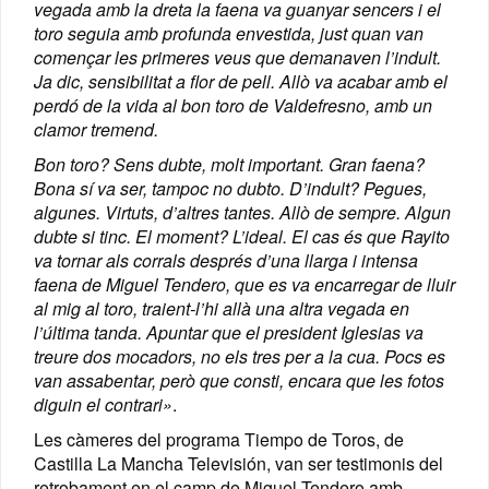
vegada amb la dreta la faena va guanyar sencers i el
toro seguia amb profunda envestida, just quan van
començar les primeres veus que demanaven l’indult.
Ja dic, sensibilitat a flor de pell. Allò va acabar amb el
perdó de la vida al bon toro de Valdefresno, amb un
clamor tremend.
Bon toro? Sens dubte, molt important. Gran faena?
Bona sí va ser, tampoc no dubto. D’indult? Pegues,
algunes. Virtuts, d’altres tantes. Allò de sempre. Algun
dubte si tinc. El moment? L’ideal. El cas és que Rayito
va tornar als corrals després d’una llarga i intensa
faena de Miguel Tendero
, que es va encarregar de lluir
al mig al toro, traient-l’hi allà una altra vegada en
l’última tanda. Apuntar que el president Iglesias va
treure dos mocadors, no els tres per a la cua. Pocs es
van assabentar, però que consti, encara que les fotos
diguin el contrari»
.
Les càmeres del programa Tiempo de Toros, de
Castilla La Mancha Televisión, van ser testimonis del
retrobament en el camp de Miguel Tendero amb