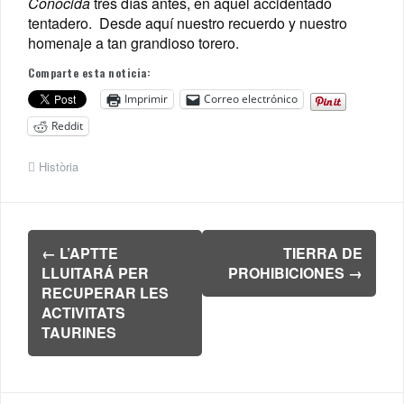
Conocida
tres días antes, en aquel accidentado
tentadero. Desde aquí nuestro recuerdo y nuestro
homenaje a tan grandioso torero.
Comparte esta noticia:
Imprimir
Correo electrónico
Reddit
Història
Navegación
←
L’APTTE
TIERRA DE
de
LLUITARÁ PER
PROHIBICIONES
→
entradas
RECUPERAR LES
ACTIVITATS
TAURINES