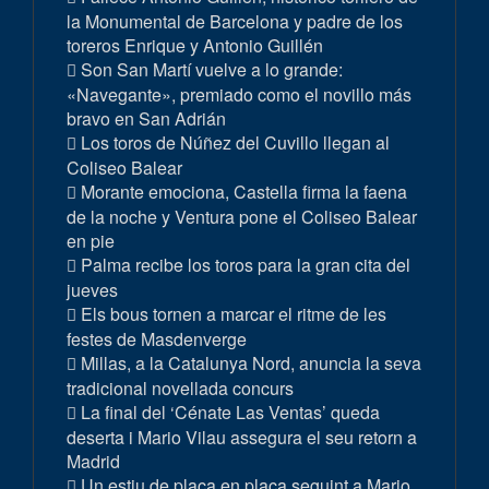
la Monumental de Barcelona y padre de los
toreros Enrique y Antonio Guillén
Son San Martí vuelve a lo grande:
«Navegante», premiado como el novillo más
bravo en San Adrián
Los toros de Núñez del Cuvillo llegan al
Coliseo Balear
Morante emociona, Castella firma la faena
de la noche y Ventura pone el Coliseo Balear
en pie
Palma recibe los toros para la gran cita del
jueves
Els bous tornen a marcar el ritme de les
festes de Masdenverge
Millas, a la Catalunya Nord, anuncia la seva
tradicional novellada concurs
La final del ‘Cénate Las Ventas’ queda
deserta i Mario Vilau assegura el seu retorn a
Madrid
Un estiu de plaça en plaça seguint a Mario