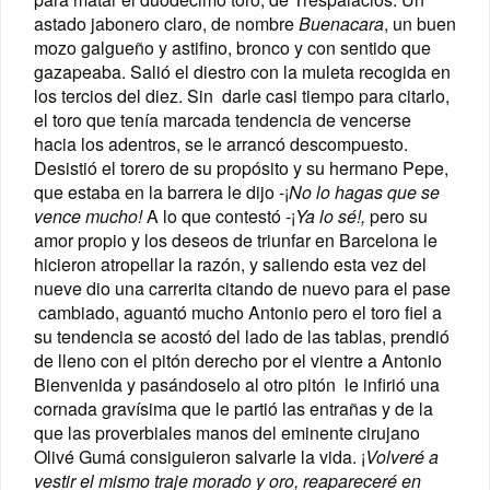
astado jabonero claro, de nombre
Buenacara
, un buen
mozo galgueño y astifino, bronco y con sentido que
gazapeaba. Salió el diestro con la muleta recogida en
los tercios del diez. Sin darle casi tiempo para citarlo,
el toro que tenía marcada tendencia de vencerse
hacia los adentros, se le arrancó descompuesto.
Desistió el torero de su propósito y su hermano Pepe,
que estaba en la barrera le dijo -¡
No lo hagas que se
vence mucho!
A lo que contestó -¡
Ya lo sé!,
pero su
amor propio y los deseos de triunfar en Barcelona le
hicieron atropellar la razón, y saliendo esta vez del
nueve dio una carrerita citando de nuevo para el pase
cambiado, aguantó mucho Antonio pero el toro fiel a
su tendencia se acostó del lado de las tablas, prendió
de lleno con el pitón derecho por el vientre a Antonio
Bienvenida y pasándoselo al otro pitón le infirió una
cornada gravísima que le partió las entrañas y de la
que las proverbiales manos del eminente cirujano
Olivé Gumá consiguieron salvarle la vida. ¡
Volveré a
vestir el mismo traje morado y oro, reapareceré en