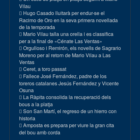
Vilau
Hugo Casado lluitarà per endur-se el
Racimo de Oro en la seva primera novellada
de la temporada
Mario Vilau talla una orella i es classifica
per a la final de «Cénate Las Ventas»
Orgulloso i Remirón, els novells de Sagrario
Moreno per al retorn de Mario Vilau a Las
Ventas
Ceret, a toro passat
Fallece José Fernández, padre de los
toreros catalanes Jesús Fernández y Vicente
Osuna
La Ràpita consolida la recuperació dels
bous a la platja
Son San Martí, el regreso de un hierro con
historia
Amposta es prepara per viure la gran cita
del bou amb corda