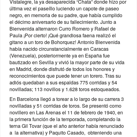
Vistalegre, la ya desaparecida “Chata” donde hizo por
última vez el paseíllo luciendo un capote de paseo
negro, en memoria de su padre, que había cumplido
el décimo aniversario de su fallecimiento.
Junto a
Bienvenida alternaron Curro Romero y Rafael de
Paula ¡Por cierto! ¡Qué grandiosa faena realizó el
gitano a un toro de Bohorquez! Antonio Bienvenida
había nacido circunstancialmente en Caracas
(Venezuela), posteriormente ya en España fue
bautizado en Sevilla y vivió la mayor parte de su vida
en Madrid, donde disfrutó de todos los honores y
reconocimientos que puede tener un torero. Tras su
adiós quedaban a sus espaldas 775 corridas y 54
novilladas; 113 novillos y 1.628 toros estoqueados.
En Barcelona llegó a torear a lo largo de su carrera 3
novilladas y 51 corridas de toros. Se presentó como
novillero en Las Arenas el 11 de febrero de 1940, en
la primera función de la temporada, completando la
terna Gil Tovar (que el año anterior había renunciado
a la alternativa) y Paquito Casado, obteniendo una