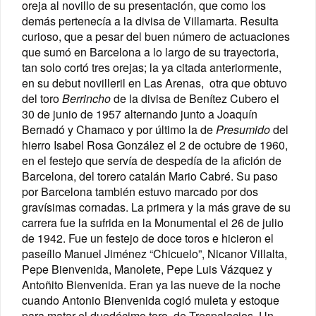
oreja al novillo de su presentación, que como los
demás pertenecía a la divisa de Villamarta. Resulta
curioso, que a pesar del buen número de actuaciones
que sumó en Barcelona a lo largo de su trayectoria,
tan solo cortó tres orejas; la ya citada anteriormente,
en su debut novilleril en Las Arenas, otra que obtuvo
del toro
Berrincho
de la divisa de Benítez Cubero el
30 de junio de 1957 alternando junto a Joaquín
Bernadó y Chamaco y por último la de
Presumido
del
hierro Isabel Rosa González el 2 de octubre de 1960,
en el festejo que servía de despedía de la afición de
Barcelona, del torero catalán Mario Cabré. Su paso
por Barcelona también estuvo marcado por dos
gravísimas cornadas. La primera y la más grave de su
carrera fue la sufrida en la Monumental el 26 de julio
de 1942. Fue un festejo de doce toros e hicieron el
paseíllo Manuel Jiménez “Chicuelo”, Nicanor Villalta,
Pepe Bienvenida, Manolete, Pepe Luis Vázquez y
Antoñito Bienvenida. Eran ya las nueve de la noche
cuando Antonio Bienvenida
cogió muleta y estoque
para matar el duodécimo toro, de Trespalacios. Un