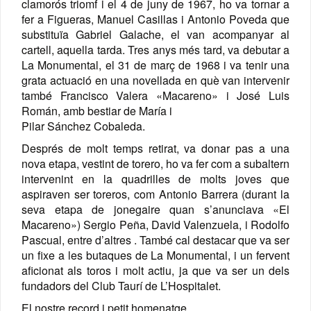
clamorós triomf i el 4 de juny de 1967, ho va tornar a
fer a Figueras, Manuel Casillas i Antonio Poveda que
substituïa Gabriel Galache, el van acompanyar al
cartell, aquella tarda. Tres anys més tard, va debutar a
La Monumental, el 31 de març de 1968 i va tenir una
grata actuació en una novellada en què van intervenir
també Francisco Valera «Macareno» i José Luis
Román, amb bestiar de María i
Pilar Sánchez Cobaleda.
Després de molt temps retirat, va donar pas a una
nova etapa, vestint de torero, ho va fer com a subaltern
intervenint en la quadrilles de molts joves que
aspiraven ser toreros, com Antonio Barrera (durant la
seva etapa de jonegaire quan s’anunciava «El
Macareno») Sergio Peña, David Valenzuela, i Rodolfo
Pascual, entre d’altres . També cal destacar que va ser
un fixe a les butaques de La Monumental, i un fervent
aficionat als toros i molt actiu, ja que va ser un dels
fundadors del Club Taurí de L’Hospitalet.
El nostre record i petit homenatge.