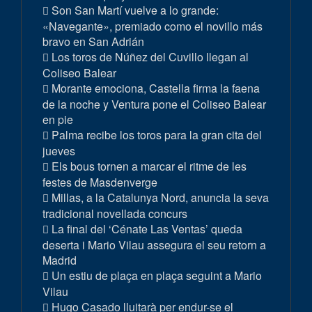
Son San Martí vuelve a lo grande:
«Navegante», premiado como el novillo más
bravo en San Adrián
Los toros de Núñez del Cuvillo llegan al
Coliseo Balear
Morante emociona, Castella firma la faena
de la noche y Ventura pone el Coliseo Balear
en pie
Palma recibe los toros para la gran cita del
jueves
Els bous tornen a marcar el ritme de les
festes de Masdenverge
Millas, a la Catalunya Nord, anuncia la seva
tradicional novellada concurs
La final del ‘Cénate Las Ventas’ queda
deserta i Mario Vilau assegura el seu retorn a
Madrid
Un estiu de plaça en plaça seguint a Mario
Vilau
Hugo Casado lluitarà per endur-se el