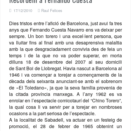
17/12/2010
Raul Felices
Dies tristos entre l’afició de Barcelona, just avui fa tres
anys que Fernando Cuesta Navarro ens va deixar per
sempre. Un bon torero i una excel·lent persona, que
va lluitar fins al final amb una desaprensiva malaltia
amb la que desgraciadament convivia des de feia un
temps i de la que no va poder superar, en moria
dilluns 18 de desembre del 2007 al seu domicili
de Sant Boi de Llobregat. Havia nascut a Barcelona al
1946 i va començar a torejar a començaments de la
dècada dels seixanta anunciant-se amb el sobrenom
de «El Toledano», ja que la seva família provenia de
la citada província manxega.
A l’any 1962 es va
enrolar en l’espectacle comicotaurí del “Chino Torero”,
la qual cosa li va servir per a torejar en nombroses
ocasions a la part seriosa de l’espectacle.
A la localitat de Sabadell, va actuar en un festeig de
promoció, el 28 de febrer de 1965 obtenint un