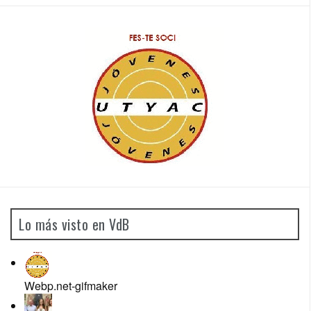
Lo más visto en VdB
Webp.net-gifmaker