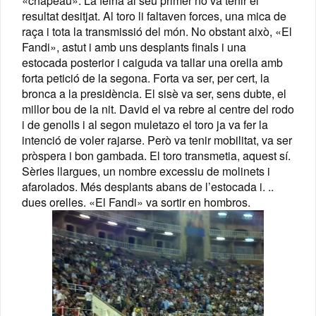
«chapeau». La feina al seu primer no va tenir el
resultat desitjat. Al toro li faltaven forces, una mica de
raça i tota la transmissió del món. No obstant això, «El
Fandi», astut i amb uns desplants finals i una
estocada posterior i caiguda va tallar una orella amb
forta petició de la segona. Forta va ser, per cert, la
bronca a la presidència. El sisè va ser, sens dubte, el
millor bou de la nit. David el va rebre al centre del rodo
i de genolls i al segon muletazo el toro ja va fer la
intenció de voler rajarse. Però va tenir mobilitat, va ser
pròspera i bon gambada. El toro transmetia, aquest sí.
Sèries llargues, un nombre excessiu de molinets i
afarolados. Més desplants abans de l’estocada i. ..
dues orelles. «El Fandi» va sortir en hombros.