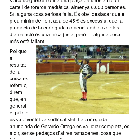
s’aconsegueixen dur a una plaça de toros amb un
cartell de toreros mediàtics, almenys 6.000 persones.
Sí, alguna cosa seriosa falla. És obvi destacar que el
preu mínim de l’entrada de 45 € és excessiu, que la
promoció de la correguda comenci amb onze dies
d’antelació és una mica justa, però … alguna cosa
més està fallant.
Pel que
al
resultat
de la
cursa es
refereix,
direm
que, en
general
el públic
es va divertir i va sortir satisfet. La correguda
anunciada de Gerardo Ortega es va lidiar completa, és
a dir, sense pedaços d’altres ramaderies, cosa que