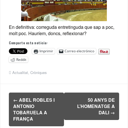
En definitiva: correguda entretinguda que sap a poc,
molt poc. Hauríem, doncs, reflexionar?
Comparte esta noticia:
Imprimir
Correo electrónico
Reddit
Actualitat
,
Cròniques
Navegación
←
ABEL ROBLES I
50 ANYS DE
de
ANTONIO
L’HOMENATGE A
entradas
TOBARUELA A
DALI
→
FRANÇA