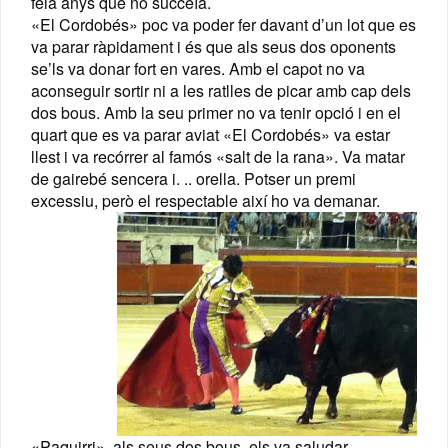
feia anys que no succeïa.
«El Cordobés» poc va poder fer davant d’un lot que es
va parar ràpidament i és que als seus dos oponents
se’ls va donar fort en vares. Amb el capot no va
aconseguir sortir ni a les ratlles de picar amb cap dels
dos bous. Amb la seu primer no va tenir opció i en el
quart que es va parar aviat «El Cordobés» va estar
llest i va recórrer al famós «salt de la rana». Va matar
de gairebé sencera i. .. orella. Potser un premi
excessiu, però el respectable així ho va demanar.
«Paquirri», als seus dos bous, els va saludar