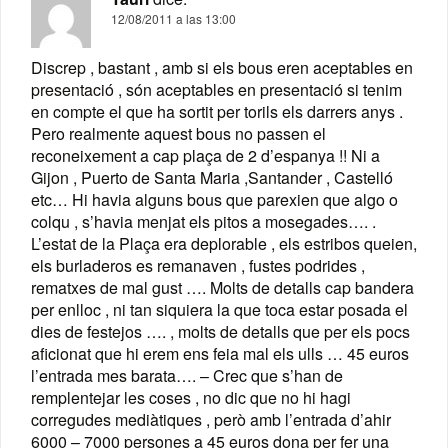
12/08/2011 a las 13:00
Discrep , bastant , amb si els bous eren aceptables en
presentació , són aceptables en presentació si tenim
en compte el que ha sortit per torils els darrers anys .
Pero realmente aquest bous no passen el
reconeixement a cap plaça de 2 d’espanya !! Ni a
Gijon , Puerto de Santa Maria ,Santander , Castelló
etc… Hi havia alguns bous que parexien que algo o
colqu , s’havia menjat els pitos a mosegades…. .
L’estat de la Plaça era deplorable , els estribos queien,
els burladeros es remanaven , fustes podrides ,
rematxes de mal gust …. Molts de detalls cap bandera
per enlloc , ni tan siquiera la que toca estar posada el
dies de festejos …. , molts de detalls que per els pocs
aficionat que hi erem ens feia mal els ulls … 45 euros
l’entrada mes barata…. – Crec que s’han de
remplentejar les coses , no dic que no hi hagi
corregudes mediàtiques , però amb l’entrada d’ahir
6000 – 7000 persones a 45 euros dona per fer una