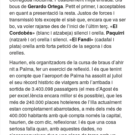
bous de
Gerardo Ortega
. Petit el primer, i acceptables
en quant a presentació la resta. Justos de forces i
transmissió tots excepte el sisè que, encara que va ser
bo, va voler rajarse des de l’inici de l’últim terç.
«El
Cordobés»
(blanc i atzabeja) silenci i orella.
Paquirri
(natzarè i or) orella i silenci.
«El Fandi»
(cadafal i
plata) orella amb forta petició de la segona i dos
orelles.
Haurien, els organitzadors de la cursa de braus d’ahir
nit a Palma, fer un exercici de reflexió. I és que tenint
en compte que l’aeroport de Palma ha assolit al juliol
el seu rècord històric de viatgers amb l’arribada i
sortida de 3.403.098 passatgers (el mes d’Agost és
per excel.lència encara millor si és possible), que les
més de 240.000 places hoteleres de l’illa actualment
estan completament abarrotades, a més dels més de
400.000 habitants amb què compta només la capital,
haurien, de com dic, reflexionar. I és que una cosa
seriosa falla quan, amb aquestes dades, no