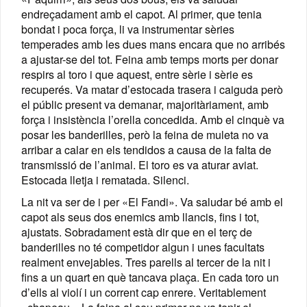
endreçadament amb el capot. Al primer, que tenia
bondat i poca força, li va instrumentar sèries
temperades amb les dues mans encara que no arribés
a ajustar-se del tot. Feina amb temps morts per donar
respirs al toro i que aquest, entre sèrie i sèrie es
recuperés. Va matar d’estocada trasera i caiguda però
el públic present va demanar, majoritàriament, amb
força i insistència l’orella concedida. Amb el cinquè va
posar les banderilles, però la feina de muleta no va
arribar a calar en els tendidos a causa de la falta de
transmissió de l’animal. El toro es va aturar aviat.
Estocada lletja i rematada. Silenci.
La nit va ser de i per «El Fandi». Va saludar bé amb el
capot als seus dos enemics amb llancis, fins i tot,
ajustats. Sobradament està dir que en el terç de
banderilles no té competidor algun i unes facultats
realment envejables. Tres parells al tercer de la nit i
fins a un quart en què tancava plaça. En cada toro un
d’ells al violí i un corrent cap enrere. Veritablement