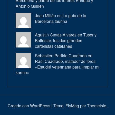
Barcelona y padre de los toreros Enrique y
Antonio Guillén
Joan Millán en
La guía de la
Barcelona taurina
Agustin Cintas Alvarez en
Tuser y
Ballestar: los dos grandes
cartelistas catalanes
Sébastien Porfirio Cuadrado en
Raúl Cuadrado, matador de toros:
«Estudié veterinaria para limpiar mi
karma»
Creado con WordPress
|
Tema:
FlyMag
por Themeisle.